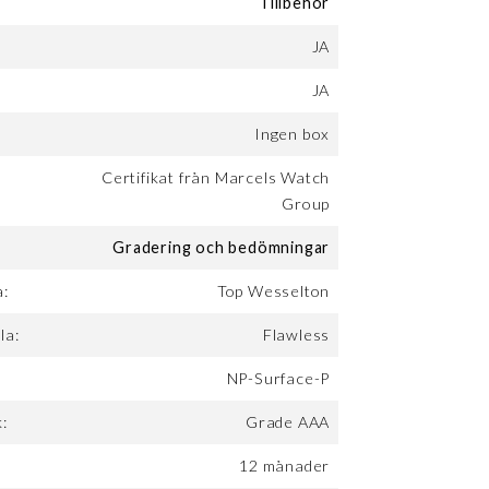
Tillbehör
JA
JA
Ingen box
Certifikat från Marcels Watch
Group
Gradering och bedömningar
a:
Top Wesselton
la:
Flawless
NP-Surface-P
:
Grade AAA
12 månader