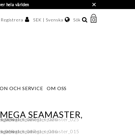
×
ver hela världen
0
ANTAL
SEK | Svenska
Sök
/ Registrera
ARTIKLAR
I
Svenska
VARUKORGEN
enska kronor
English
한국어
ON OCH SERVICE
OM OSS
OMEGA SEAMASTER,