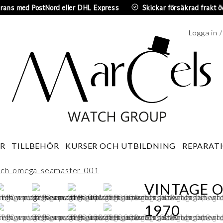
erans med PostNord eller DHL Express
Skickar försäkrad frakt ö
Logga in 
Sv
R
TILLBEHÖR
KURSER OCH UTBILDNING
REPARATI
VINTAGE 
1970