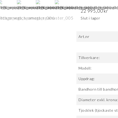
22 995,00
kr
Slut i lager
Art.nr
Tillverkare:
Modell:
Uppdrag:
Bandhorn till bandho
Diameter exkl. krona
Tjocklek (tjockaste st