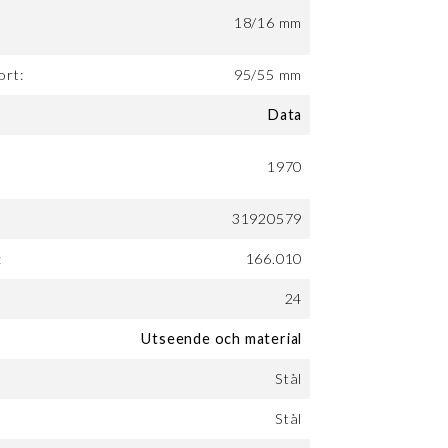
18/16 mm
ort:
95/55 mm
Data
1970
31920579
:
166.010
24
Utseende och material
Stål
Stål