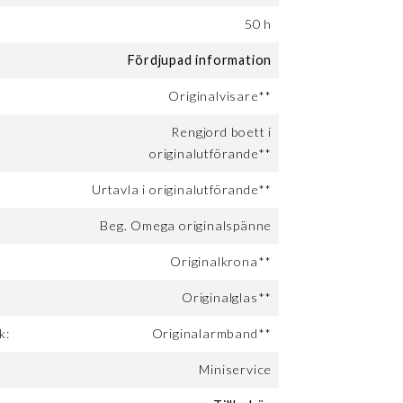
:
50 h
Fördjupad information
Originalvisare**
Rengjord boett i
originalutförande**
Urtavla i originalutförande**
Beg. Omega originalspänne
Originalkrona**
Originalglas**
k:
Originalarmband**
Miniservice