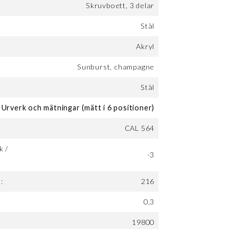
Skruvboett, 3 delar
Stål
Akryl
Sunburst, champagne
Stål
Urverk och mätningar (mätt i 6 positioner)
CAL 564
k /
-3
:
216
0,3
19800