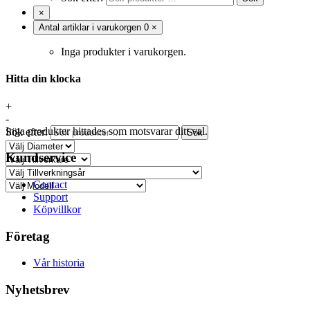
×
Antal artiklar i varukorgen
0
×
Inga produkter i varukorgen.
Hitta din klocka
+
-
Inga produkter hittades som motsvarar ditt val.
Sök efter:
Sök
Kundservice
Contact
Support
Köpvillkor
Företag
Vår historia
Nyhetsbrev