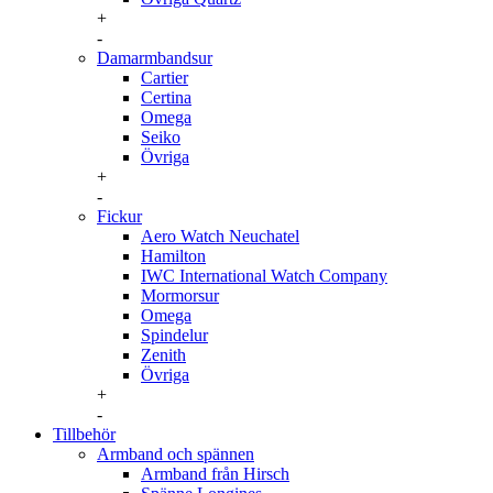
+
-
Damarmbandsur
Cartier
Certina
Omega
Seiko
Övriga
+
-
Fickur
Aero Watch Neuchatel
Hamilton
IWC International Watch Company
Mormorsur
Omega
Spindelur
Zenith
Övriga
+
-
Tillbehör
Armband och spännen
Armband från Hirsch