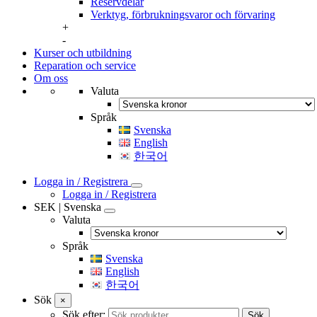
Reservdelar
Verktyg, förbrukningsvaror och förvaring
+
-
Kurser och utbildning
Reparation och service
Om oss
Valuta
Språk
Svenska
English
한국어
Logga in / Registrera
Logga in / Registrera
SEK | Svenska
Valuta
Språk
Svenska
English
한국어
Sök
×
Sök efter:
Sök