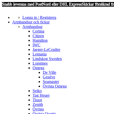
Snabb leverans med PostNord eller DHL Express
Skickar försäkrad fr
Logga in / Registrera
Armbandsur och fickur
Armbandsur
Certina
Citizen
Hamilton
IWC
Jaeger-LeCoultre
Lemania
Lindskog Sweden
Longines
Omega
De Ville
Genève
Seamaster
Övriga Omega
Seiko
Tag Heuer
Tissot
Zenith
Övriga
Övriga Quartz