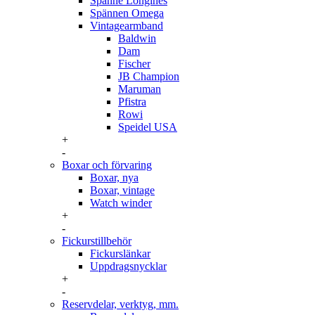
Spänne Longines
Spännen Omega
Vintagearmband
Baldwin
Dam
Fischer
JB Champion
Maruman
Pfistra
Rowi
Speidel USA
+
-
Boxar och förvaring
Boxar, nya
Boxar, vintage
Watch winder
+
-
Fickurstillbehör
Fickurslänkar
Uppdragsnycklar
+
-
Reservdelar, verktyg, mm.