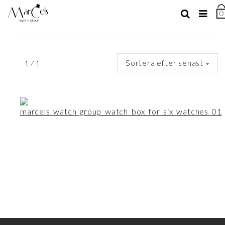
0
A
+
HITTA DIN KLOCKA
A
I
Sök
V
Sortera efter senast
1 ⁄ 1
efter:
Välj Diameter
Välj Tillverkare
Välj Tillverkningsår
Välj Modell