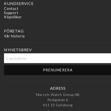
KUNDSERVICE
FILTRERA EFTER PRIS
Contact
Support
Köpvillkor
M
M
pr
pr
FÖRETAG
Vår historia
NYHETSBREV
ADRESS
Marcels Watch Group AB
Postgatan 6
411 13
Göteborg