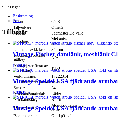
Slut i lager
Beskrivning
Dela
Art.nr
0543
Tillverkare:
Omega
Tillbehör
Modell:
Seamaster De Ville
Mekanisk,
Uppdrag:
automatisk
Diameter exkl. krona:
34 mm
Vintage Fischer damlänk, meshlänk Gl
Tjocklek (tjockaste
N/A
stället):
1 500,00
kr
Årtal (ej verifierat av
1960
tillverkare):
Verknummer:
17222314
Vintage Speidel USA fjädrande armban
REF.nr/Boettnummer:
14745
Stenar:
24
1 000,00
kr
Armbandsmaterial:
Läder
Armbandsfärg:
Brunt
Monocoqueboett, 2
Vintage Speidel USA fjädrande armban
Typ av boett
delar
Boettmaterial:
Guld på stål