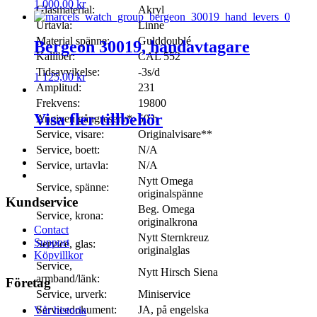
1 000,00
kr
Glasmaterial:
Akryl
Urtavla:
Linne
Material spänne:
Gulddoublé
Bergeon 30019, handavtagare
Kalliber:
CAL 552
Tidsavvikelse:
-3s/d
1 125,00
kr
Amplitud:
231
Frekvens:
19800
Visa fler tillbehör
Angiven gångreserv*:
50 h
Service, visare:
Originalvisare**
Service, boett:
N/A
Service, urtavla:
N/A
Nytt Omega
Service, spänne:
originalspänne
Kundservice
Beg. Omega
Service, krona:
originalkrona
Contact
Nytt Sternkreuz
Support
Service, glas:
originalglas
Köpvillkor
Service,
Nytt Hirsch Siena
armband/länk:
Företag
Service, urverk:
Miniservice
Servicedokument:
JA, på engelska
Vår historia