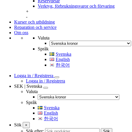
Reservdelar
Verktyg, förbrukningsvaror och förvaring
+
-
Kurser och utbildning
Reparation och service
Om oss
Valuta
Språk
Svenska
English
한국어
Logga in / Registrera
Logga in / Registrera
SEK | Svenska
Valuta
Språk
Svenska
English
한국어
Sök
×
Sök efter:
Sök