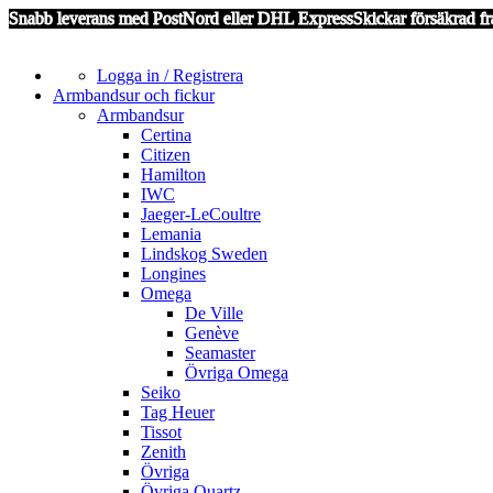
Snabb leverans med PostNord eller DHL Express
Skickar försäkrad fr
Logga in / Registrera
Armbandsur och fickur
Armbandsur
Certina
Citizen
Hamilton
IWC
Jaeger-LeCoultre
Lemania
Lindskog Sweden
Longines
Omega
De Ville
Genève
Seamaster
Övriga Omega
Seiko
Tag Heuer
Tissot
Zenith
Övriga
Övriga Quartz