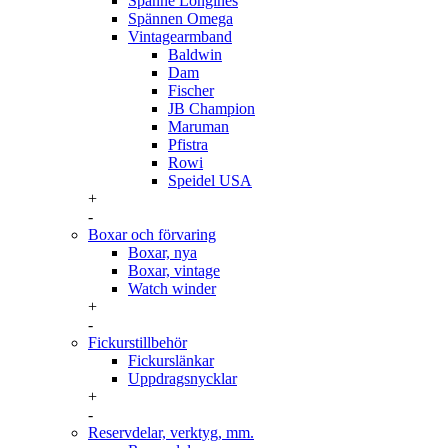
Spänne Longines
Spännen Omega
Vintagearmband
Baldwin
Dam
Fischer
JB Champion
Maruman
Pfistra
Rowi
Speidel USA
+
-
Boxar och förvaring
Boxar, nya
Boxar, vintage
Watch winder
+
-
Fickurstillbehör
Fickurslänkar
Uppdragsnycklar
+
-
Reservdelar, verktyg, mm.