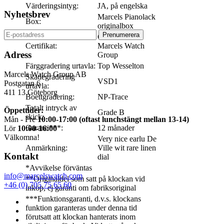
Värderingsintyg:
JA, på engelska
Nyhetsbrev
Marcels Pianolack
Box:
originalbox
Certifikat från
Certifikat:
Marcels Watch
Adress
Group
Färggradering urtavla:
Top Wesselton
Marcels Watch Group AB
Skadegradering
VSD1
Postgatan 6
urtavla:
411 13
Göteborg
Boettgradering:
NP-Trace
Totalt intryck av
Öppettider:
Grade B
skick:
Mån - Fre
10:00-17:00 (oftast lunchstängt mellan 13-14)
Garanti***:
12 månader
Lör
10:00-16:00
Välkomna!
Very nice earlu De
Anmärkning:
Ville wit rare linen
Kontakt
dial
*Avvikelse förväntas
info@marcelswatch.com
**Originaldel som satt på klockan vid
+46 (0) 705 75 65 60
inköp, ej garanti om fabriksoriginal
***Funktionsgaranti, d.v.s. klockans
funktion garanteras under denna tid
förutsatt att klockan hanterats inom