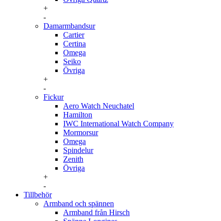
+
-
Damarmbandsur
Cartier
Certina
Omega
Seiko
Övriga
+
-
Fickur
Aero Watch Neuchatel
Hamilton
IWC International Watch Company
Mormorsur
Omega
Spindelur
Zenith
Övriga
+
-
Tillbehör
Armband och spännen
Armband från Hirsch