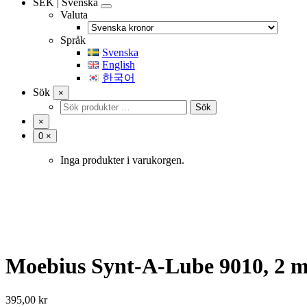
SEK | Svenska
Valuta
Språk
Svenska
English
한국어
Sök
×
Sök
Sök
efter:
×
Antal
0
×
artiklar
i
Inga produkter i varukorgen.
varukorgen
Moebius Synt-A-Lube 9010, 2 m
395,00
kr