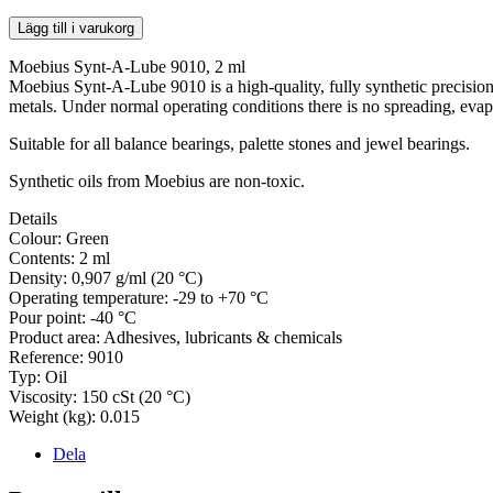
Lägg till i varukorg
Moebius Synt-A-Lube 9010, 2 ml
Moebius Synt-A-Lube 9010 is a high-quality, fully synthetic precision w
metals. Under normal operating conditions there is no spreading, evapo
Suitable for all balance bearings, palette stones and jewel bearings.
Synthetic oils from Moebius are non-toxic.
Details
Colour: Green
Contents: 2 ml
Density: 0,907 g/ml (20 °C)
Operating temperature: -29 to +70 °C
Pour point: -40 °C
Product area: Adhesives, lubricants & chemicals
Reference: 9010
Typ: Oil
Viscosity: 150 cSt (20 °C)
Weight (kg): 0.015
Dela