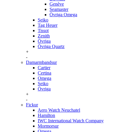
Genève
Seamaster
Övriga Omega
Seiko
Tag Heuer
Tissot
Zenith
Övriga
Övriga Quartz
+
-
Damarmbandsur
Cartier
Certina
Omega
Seiko
Övriga
+
-
Fickur
Aero Watch Neuchatel
Hamilton
IWC International Watch Company
Mormorsur
Omega