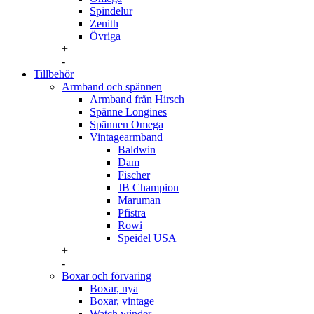
Spindelur
Zenith
Övriga
+
-
Tillbehör
Armband och spännen
Armband från Hirsch
Spänne Longines
Spännen Omega
Vintagearmband
Baldwin
Dam
Fischer
JB Champion
Maruman
Pfistra
Rowi
Speidel USA
+
-
Boxar och förvaring
Boxar, nya
Boxar, vintage
Watch winder