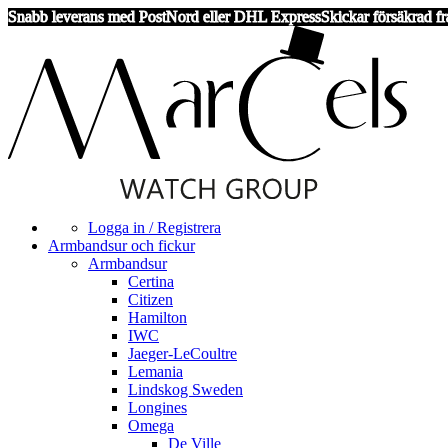
Snabb leverans med PostNord eller DHL Express
Skickar försäkrad fr
Logga in / Registrera
Armbandsur och fickur
Armbandsur
Certina
Citizen
Hamilton
IWC
Jaeger-LeCoultre
Lemania
Lindskog Sweden
Longines
Omega
De Ville