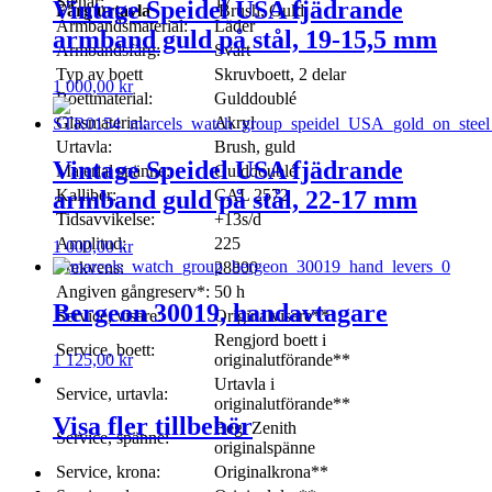
Stenar:
17
Vintage Speidel USA fjädrande
Färg urtavla
Brush, Guld
Armbandsmaterial:
Läder
armband guld på stål, 19-15,5 mm
Armbandsfärg:
Svart
Typ av boett
Skruvboett, 2 delar
1 000,00
kr
Boettmaterial:
Gulddoublé
Glasmaterial:
Akryl
Urtavla:
Brush, guld
Vintage Speidel USA fjädrande
Material spänne:
Gulddoublé
Kalliber:
CAL 2572
armband guld på stål, 22-17 mm
Tidsavvikelse:
+13s/d
Amplitud:
225
1 000,00
kr
Frekvens:
28800
Angiven gångreserv*:
50 h
Bergeon 30019, handavtagare
Service, visare:
Originalvisare**
Rengjord boett i
Service, boett:
originalutförande**
1 125,00
kr
Urtavla i
Service, urtavla:
originalutförande**
Visa fler tillbehör
Beg. Zenith
Service, spänne:
originalspänne
Service, krona:
Originalkrona**