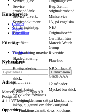
Service, glas:
Originalglas**
Service,
Beg. Zenith
armband/länk:
originalarmband
Kundservice
Service, urverk:
Miniservice
Servicedokument:
JA, på engelska
Contact
Värderingsintyg:
NEJ
Support
Box:
Originalbox**
Köpvillkor
Certifikat från
Företag
Certifikat:
Marcels Watch
Group
Vår historia
Färggradering urtavla:
Riverside
Skadegradering
Flawless
Nyhetsbrev
urtavla:
Boettgradering:
NP-Surface-P
Totalt intryck av
Grade AAA
skick:
Adress
Garanti***:
12 månader
Anmärkning:
Mycket bra skick
Marcels Watch Group AB
*Avvikelse förväntas
Postgatan 6
**Originaldel som satt på klockan vid
411 13
Göteborg
inköp, ej garanti om fabriksoriginal
Öppettider:
***Funktionsgaranti, d.v.s. klockans