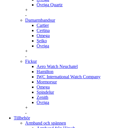
Övriga Quartz
+
-
Damarmbandsur
Cartier
Certina
Omega
Seiko
Övriga
+
-
Fickur
Aero Watch Neuchatel
Hamilton
IWC International Watch Company
Mormorsur
Omega
Spindelur
Zenith
Övriga
+
-
Tillbehör
Armband och spännen