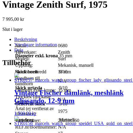
Vintage Zenith Surf, 1975
7 995,00
kr
Slut i lager
Beskrivning
Ytterligare information
Art.nr
0680
Dela
Tillverkare:
Zenith
Diameter exkl. krona
35 mm
Modell:
Surf
Tillbehör
Uppdrag:
Mekanisk, manuell
Bandhornsbredd
Skick boett
18 mm
9/10
Bandhorn till
N/A
bandhorn
Skick urtavla
9/10
Diameter exkl. krona:
35 mm
Vintage Fischer damlänk, meshlänk
Tjocklek (tjockaste
Glissando, 12-9 mm
N/A
stället):
Generellt skick
9/10
Årtal (ej verifierat av
1975
1 500,00
kr
tillverkare):
Uppdrag
Manuell
Verknummer:
201531360
REF.nr/Boettnummer:
N/A