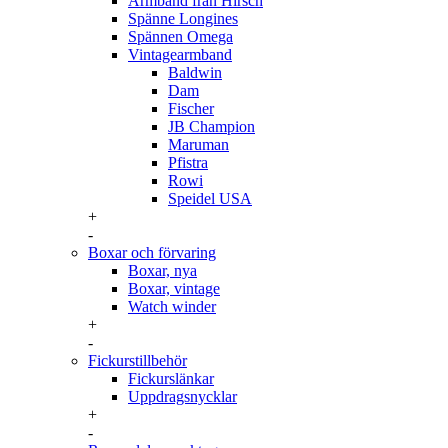
Armband från Hirsch
Spänne Longines
Spännen Omega
Vintagearmband
Baldwin
Dam
Fischer
JB Champion
Maruman
Pfistra
Rowi
Speidel USA
+
-
Boxar och förvaring
Boxar, nya
Boxar, vintage
Watch winder
+
-
Fickurstillbehör
Fickurslänkar
Uppdragsnycklar
+
-