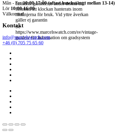
Mån - Fre
10:00-17:00 (oftast lunchstängt mellan 13-14)
funktion garanteras under denna tid
Lör
10:00-16:00
förutsatt att klockan hanterats inom
Välkomna!
riktlinjerna för bruk. Vid yttre åverkan
gäller ej garantin
Kontakt
Se
https://www.marcelswatch.com/sv/vintage-
info@marcelswatch.com
guiden/ för information om gradsystem
+46 (0) 705 75 65 60