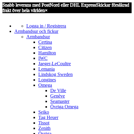
Snabb leverans med PostNord eller DHL Express
Skickar försäkrad
frakt över hela världen
×
Logga in / Registrera
Armbandsur och fickur
Armbandsur
Certina
Citizen
Hamilton
IWC
Jaeger-LeCoultre
Lemania
Lindskog Sweden
Longines
Omega
De Ville
Genève
Seamaster
Övriga Omega
Seiko
Tag Heuer
Tissot
Zenith
Övriga