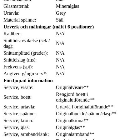
Glasmaterial:
Mineralglas
Urtavla:
Grey
Material spänne:
Stål
Urverk och mätningar (mätt i 6 positioner)
Kalliber:
N/A
Snitttidsavvikelse (sek /
N/A
dag):
Snittamplitud (grader):
N/A
Snittfelslag (ms):
N/A
Frekvens (spt):
N/A
Angiven gångreserv*:
N/A
Fördjupad information
Service, visare:
Originalvisare**
Rengjord boett i
Service, boett:
originalutförande**
Service, urtavla:
Urtavla i originalutförande**
Service, spänne:
Originalbuckle/spänne/clasp**
Service, krona:
Originalkrona**
Service, glas:
Originalglas**
Service, armband/länk:
Originalarmband**