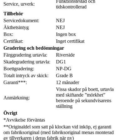
Funktionstestad och
Service, urverk:
tidskontrollerad
Tillbehör
Servicedokument:
NEJ
Äkthetsintyg
NEJ
Box:
Ingen box
Certifikat:
Inget certifikat
Gradering och bedömningar
Färggradering urtavla:
Riverside
Skadegradering urtavla:
DG1
Boettgradering:
NP-DG
Totalt intryck av skick:
Grade B
Garanti***:
12 månader
Vissa skador på boett, urtavla
med skiftande ”mörkhet”
Anmärkning:
beroende på sekundvisarens
ställning
Övrigt
*Avvikelse förväntas
**Originaldel som satt på klockan vid inköp, ej garanti
om fabriksoriginal (med fabriksoriginal menas monterad
av tillverkaren i deras fabrik när ny)