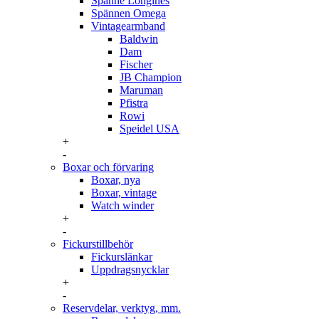
Spänne Longines
Spännen Omega
Vintagearmband
Baldwin
Dam
Fischer
JB Champion
Maruman
Pfistra
Rowi
Speidel USA
+
-
Boxar och förvaring
Boxar, nya
Boxar, vintage
Watch winder
+
-
Fickurstillbehör
Fickurslänkar
Uppdragsnycklar
+
-
Reservdelar, verktyg, mm.