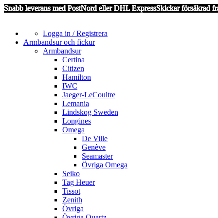
Snabb leverans med PostNord eller DHL Express
Skickar försäkrad fr
Logga in / Registrera
Armbandsur och fickur
Armbandsur
Certina
Citizen
Hamilton
IWC
Jaeger-LeCoultre
Lemania
Lindskog Sweden
Longines
Omega
De Ville
Genève
Seamaster
Övriga Omega
Seiko
Tag Heuer
Tissot
Zenith
Övriga
Övriga Quartz