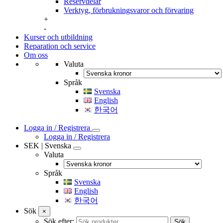
Reservdelar
Verktyg, förbrukningsvaror och förvaring
+
-
Kurser och utbildning
Reparation och service
Om oss
Valuta
Språk
Svenska
English
한국어
Logga in / Registrera
Logga in / Registrera
SEK | Svenska
Valuta
Språk
Svenska
English
한국어
Sök
×
Sök efter:
Sök