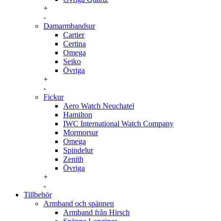
+
-
Damarmbandsur
Cartier
Certina
Omega
Seiko
Övriga
+
-
Fickur
Aero Watch Neuchatel
Hamilton
IWC International Watch Company
Mormorsur
Omega
Spindelur
Zenith
Övriga
+
-
Tillbehör
Armband och spännen
Armband från Hirsch