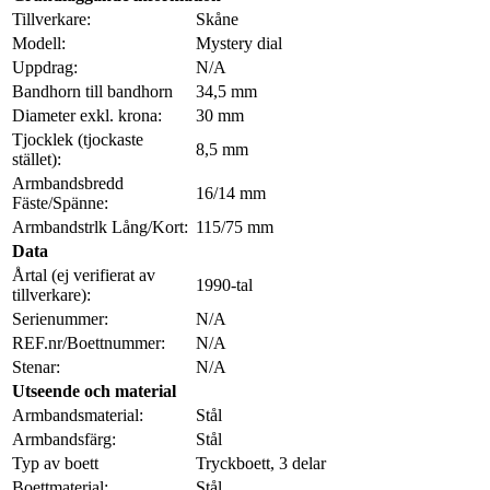
Tillverkare:
Skåne
Modell:
Mystery dial
Uppdrag:
N/A
Bandhorn till bandhorn
34,5 mm
Diameter exkl. krona:
30 mm
Tjocklek (tjockaste
8,5 mm
stället):
Armbandsbredd
16/14 mm
Fäste/Spänne:
Armbandstrlk Lång/Kort:
115/75 mm
Data
Årtal (ej verifierat av
1990-tal
tillverkare):
Serienummer:
N/A
REF.nr/Boettnummer:
N/A
Stenar:
N/A
Utseende och material
Armbandsmaterial:
Stål
Armbandsfärg:
Stål
Typ av boett
Tryckboett, 3 delar
Boettmaterial:
Stål