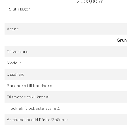
2 000,00
kr
Slut i lager
Art.nr
Grun
Tillverkare:
Modell:
Uppdrag:
Bandhorn till bandhorn
Diameter exkl. krona:
Tjocklek (tjockaste stället):
Armbandsbredd Fäste/Spänne: