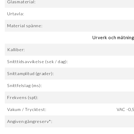
Glasmaterial:
Urtavla:
Material spänne:
Urverk och mätninga
Kalliber:
Snitttidsavvikelse (sek / dag):
Snittamplitud (grader):
Snittfelslag (ms):
Frekvens (spt):
Vakum / Trycktest:
VAC -0,
Angiven gångreserv*: