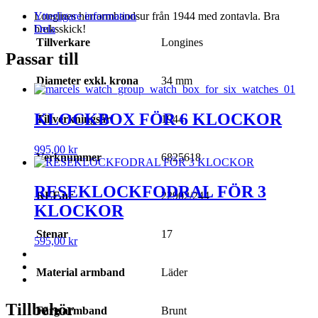
Longines herrarmbandsur från 1944 med zontavla. Bra
Ytterligare information
bruksskick!
Dela
Tillverkare
Longines
Passar till
Diameter exkl. krona
34 mm
KLOCKBOX FÖR 6 KLOCKOR
Tillverkningsår
1944
995,00
kr
Verknummer
6825618
RESEKLOCKFODRAL FÖR 3
REF.nr
22902/244
KLOCKOR
Stenar
17
595,00
kr
Material armband
Läder
Tillbehör
Färg armband
Brunt