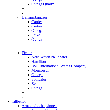
Övriga Quartz
+
-
Damarmbandsur
Cartier
Certina
Omega
Seiko
Övriga
+
-
Fickur
Aero Watch Neuchatel
Hamilton
IWC International Watch Company
Mormorsur
Omega
Spindelur
Zenith
Övriga
+
-
Tillbehör
Armband och spännen