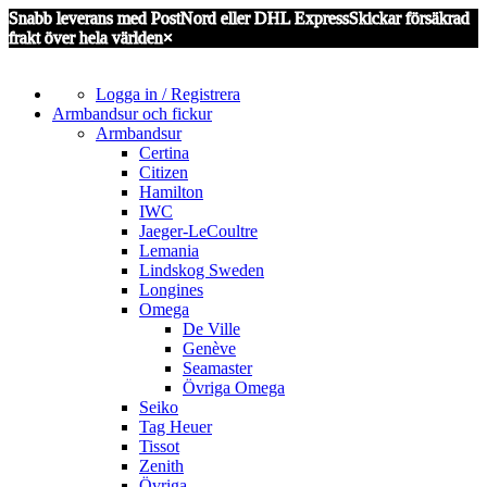
Snabb leverans med PostNord eller DHL Express
Skickar försäkrad
frakt över hela världen
×
Logga in / Registrera
Armbandsur och fickur
Armbandsur
Certina
Citizen
Hamilton
IWC
Jaeger-LeCoultre
Lemania
Lindskog Sweden
Longines
Omega
De Ville
Genève
Seamaster
Övriga Omega
Seiko
Tag Heuer
Tissot
Zenith
Övriga