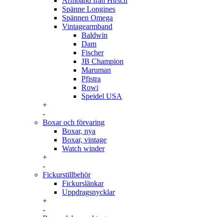
Armband från Hirsch
Spänne Longines
Spännen Omega
Vintagearmband
Baldwin
Dam
Fischer
JB Champion
Maruman
Pfistra
Rowi
Speidel USA
+
-
Boxar och förvaring
Boxar, nya
Boxar, vintage
Watch winder
+
-
Fickurstillbehör
Fickurslänkar
Uppdragsnycklar
+
-