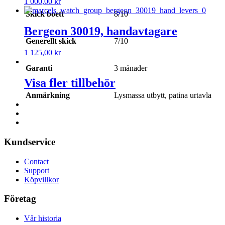
1 000,00
kr
Skick boett
8/10
Bergeon 30019, handavtagare
Generellt skick
7/10
1 125,00
kr
Garanti
3 månader
Visa fler tillbehör
Anmärkning
Lysmassa utbytt, patina urtavla
Kundservice
Contact
Support
Köpvillkor
Företag
Vår historia