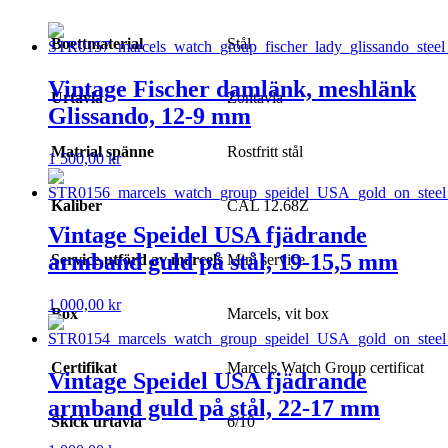
Boettmaterial
Stål
Vintage Fischer damlänk, meshlänk
Urtavla
Zontavla
Glissando, 12-9 mm
Matrial spänne
Rostfritt stål
1 500,00
kr
Kaliber
CAL 12.68Z
Vintage Speidel USA fjädrande
armband guld på stål, 19-15,5 mm
Service utförd av marcels
Mini service
1 000,00
kr
Box
Marcels, vit box
Certifikat
Marcels Watch Group certificat
Vintage Speidel USA fjädrande
armband guld på stål, 22-17 mm
Skick urtavla
6/10