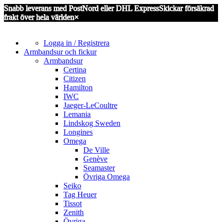
Snabb leverans med PostNord eller DHL Express
Skickar försäkrad
frakt över hela världen
×
Logga in / Registrera
Armbandsur och fickur
Armbandsur
Certina
Citizen
Hamilton
IWC
Jaeger-LeCoultre
Lemania
Lindskog Sweden
Longines
Omega
De Ville
Genève
Seamaster
Övriga Omega
Seiko
Tag Heuer
Tissot
Zenith
Övriga