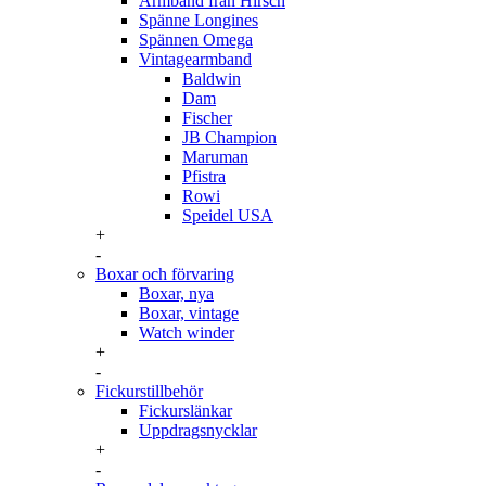
Armband från Hirsch
Spänne Longines
Spännen Omega
Vintagearmband
Baldwin
Dam
Fischer
JB Champion
Maruman
Pfistra
Rowi
Speidel USA
+
-
Boxar och förvaring
Boxar, nya
Boxar, vintage
Watch winder
+
-
Fickurstillbehör
Fickurslänkar
Uppdragsnycklar
+
-