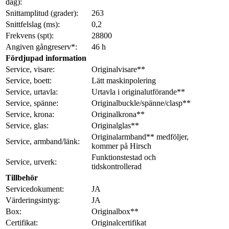
dag):
Snittamplitud (grader):
263
Snittfelslag (ms):
0,2
Frekvens (spt):
28800
Angiven gångreserv*:
46 h
Fördjupad information
Service, visare:
Originalvisare**
Service, boett:
Lätt maskinpolering
Service, urtavla:
Urtavla i originalutförande**
Service, spänne:
Originalbuckle/spänne/clasp**
Service, krona:
Originalkrona**
Service, glas:
Originalglas**
Originalarmband** medföljer,
Service, armband/länk:
kommer på Hirsch
Funktionstestad och
Service, urverk:
tidskontrollerad
Tillbehör
Servicedokument:
JA
Värderingsintyg:
JA
Box:
Originalbox**
Certifikat:
Originalcertifikat