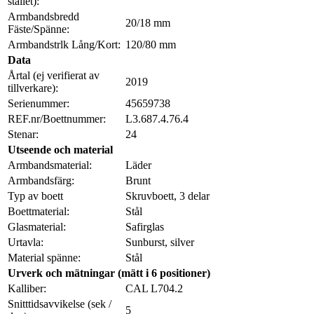
stället):
Armbandsbredd
20/18 mm
Fäste/Spänne:
Armbandstrlk Lång/Kort:
120/80 mm
Data
Årtal (ej verifierat av
2019
tillverkare):
Serienummer:
45659738
REF.nr/Boettnummer:
L3.687.4.76.4
Stenar:
24
Utseende och material
Armbandsmaterial:
Läder
Armbandsfärg:
Brunt
Typ av boett
Skruvboett, 3 delar
Boettmaterial:
Stål
Glasmaterial:
Safirglas
Urtavla:
Sunburst, silver
Material spänne:
Stål
Urverk och mätningar (mätt i 6 positioner)
Kalliber:
CAL L704.2
Snitttidsavvikelse (sek /
5