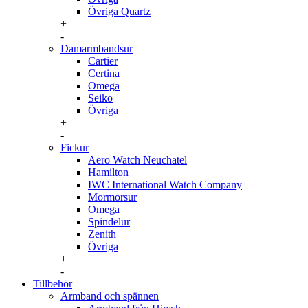
Övriga Quartz
+
-
Damarmbandsur
Cartier
Certina
Omega
Seiko
Övriga
+
-
Fickur
Aero Watch Neuchatel
Hamilton
IWC International Watch Company
Mormorsur
Omega
Spindelur
Zenith
Övriga
+
-
Tillbehör
Armband och spännen