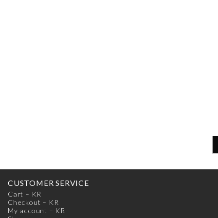
CUSTOMER SERVICE
Cart – KR
Checkout – KR
My account – KR