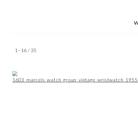
Klockor
W
검
1–16 ⁄ 35
색:
가격 필터 적용
최
소
최
가
대
격
가
격