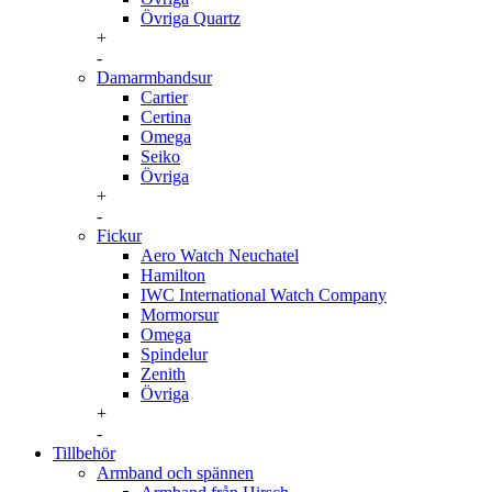
Övriga Quartz
+
-
Damarmbandsur
Cartier
Certina
Omega
Seiko
Övriga
+
-
Fickur
Aero Watch Neuchatel
Hamilton
IWC International Watch Company
Mormorsur
Omega
Spindelur
Zenith
Övriga
+
-
Tillbehör
Armband och spännen