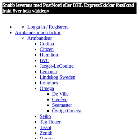
Snabb leverans med PostNord eller DHL Express
Skickar försäkrad
frakt över hela världen
×
Logga in / Registrera
Armbandsur och fickur
Armbandsur
Certina
Citizen
Hamilton
IWC
Jaeger-LeCoultre
Lemania
Lindskog Sweden
Longines
Omega
De Ville
Genève
Seamaster
Övriga Omega
Seiko
Tag Heuer
Tissot
Zenith
Övriga