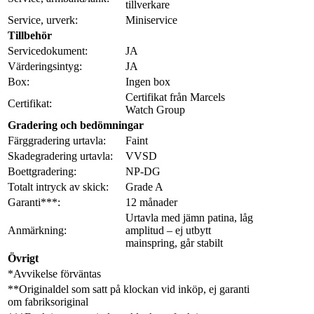
tillverkare
Service, urverk:
Miniservice
Tillbehör
Servicedokument:
JA
Värderingsintyg:
JA
Box:
Ingen box
Certifikat från Marcels
Certifikat:
Watch Group
Gradering och bedömningar
Färggradering urtavla:
Faint
Skadegradering urtavla:
VVSD
Boettgradering:
NP-DG
Totalt intryck av skick:
Grade A
Garanti***:
12 månader
Urtavla med jämn patina, låg
Anmärkning:
amplitud – ej utbytt
mainspring, går stabilt
Övrigt
*Avvikelse förväntas
**Originaldel som satt på klockan vid inköp, ej garanti
om fabriksoriginal