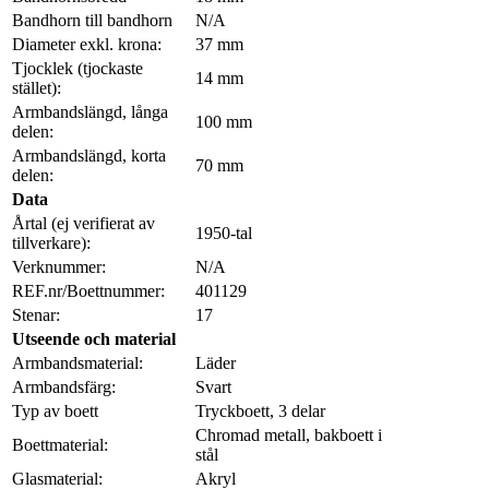
Bandhorn till bandhorn
N/A
Diameter exkl. krona:
37 mm
Tjocklek (tjockaste
14 mm
stället):
Armbandslängd, långa
100 mm
delen:
Armbandslängd, korta
70 mm
delen:
Data
Årtal (ej verifierat av
1950-tal
tillverkare):
Verknummer:
N/A
REF.nr/Boettnummer:
401129
Stenar:
17
Utseende och material
Armbandsmaterial:
Läder
Armbandsfärg:
Svart
Typ av boett
Tryckboett, 3 delar
Chromad metall, bakboett i
Boettmaterial:
stål
Glasmaterial:
Akryl