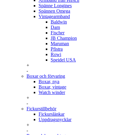
Armband från Hirsch
Spänne Longines
Spännen Omega
Vintagearmband
Baldwin
Dam
Fischer
JB Champion
Maruman
Pfistra
Rowi
Speidel USA
+
-
Boxar och förvaring
Boxar, nya
Boxar, vintage
Watch winder
+
-
Fickurstillbehör
Fickurslänkar
Uppdragsnycklar
+
-