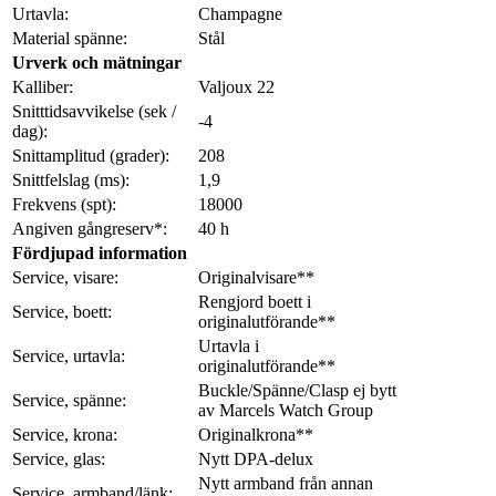
Urtavla:
Champagne
Material spänne:
Stål
Urverk och mätningar
Kalliber:
Valjoux 22
Snitttidsavvikelse (sek /
-4
dag):
Snittamplitud (grader):
208
Snittfelslag (ms):
1,9
Frekvens (spt):
18000
Angiven gångreserv*:
40 h
Fördjupad information
Service, visare:
Originalvisare**
Rengjord boett i
Service, boett:
originalutförande**
Urtavla i
Service, urtavla:
originalutförande**
Buckle/Spänne/Clasp ej bytt
Service, spänne:
av Marcels Watch Group
Service, krona:
Originalkrona**
Service, glas:
Nytt DPA-delux
Nytt armband från annan
Service, armband/länk: