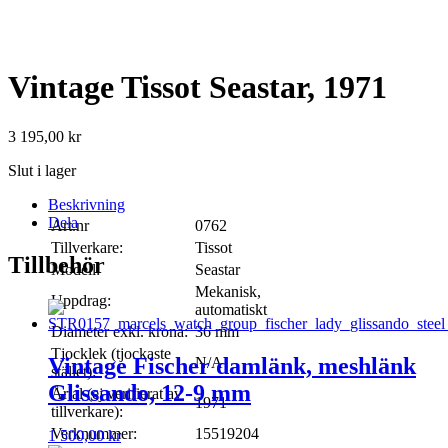
Vintage Tissot Seastar, 1971
3 195,00
kr
Slut i lager
Beskrivning
Dela
Art.nr
0762
Tillverkare:
Tissot
Tillbehör
Modell:
Seastar
Mekanisk,
Uppdrag:
automatiskt
Diameter exkl. krona:
36 mm
Tjocklek (tjockaste
Vintage Fischer damlänk, meshlänk
N/A
stället):
Glissando, 12-9 mm
Årtal (ej verifierat av
1971
tillverkare):
Verknummer:
15519204
1 500,00
kr