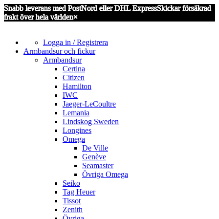
Snabb leverans med PostNord eller DHL Express
Skickar försäkrad
frakt över hela världen
×
Logga in / Registrera
Armbandsur och fickur
Armbandsur
Certina
Citizen
Hamilton
IWC
Jaeger-LeCoultre
Lemania
Lindskog Sweden
Longines
Omega
De Ville
Genève
Seamaster
Övriga Omega
Seiko
Tag Heuer
Tissot
Zenith
Övriga