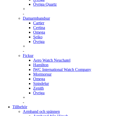
Övriga Quartz
+
-
Damarmbandsur
Cartier
Certina
Omega
Seiko
Övriga
+
-
Fickur
Aero Watch Neuchatel
Hamilton
IWC International Watch Company
Mormorsur
Omega
Spindelur
Zenith
Övriga
+
-
Tillbehör
Armband och spännen