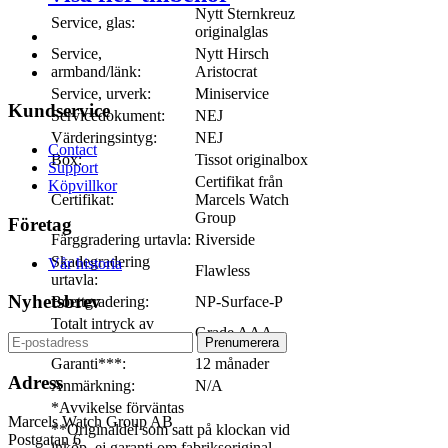
Nytt Sternkreuz
Service, glas:
originalglas
Service,
Nytt Hirsch
armband/länk:
Aristocrat
Service, urverk:
Miniservice
Kundservice
Servicedokument:
NEJ
Värderingsintyg:
NEJ
Contact
Box:
Tissot originalbox
Support
Certifikat från
Köpvillkor
Certifikat:
Marcels Watch
Group
Företag
Färggradering urtavla:
Riverside
Skadegradering
Vår historia
Flawless
urtavla:
Nyhetsbrev
Boettgradering:
NP-Surface-P
Totalt intryck av
Grade AAA
skick:
Garanti***:
12 månader
Adress
Anmärkning:
N/A
*Avvikelse förväntas
Marcels Watch Group AB
**Originaldel som satt på klockan vid
Postgatan 6
inköp, ej garanti om fabriksoriginal