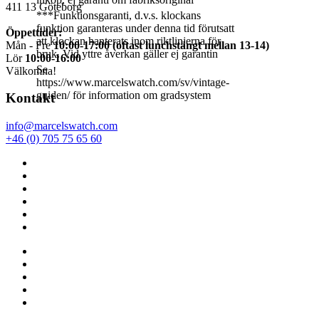
411 13
Göteborg
***Funktionsgaranti, d.v.s. klockans
funktion garanteras under denna tid förutsatt
Öppettider:
att klockan hanterats inom riktlinjerna för
Mån - Fre
10:00-17:00 (oftast lunchstängt mellan 13-14)
bruk. Vid yttre åverkan gäller ej garantin
Lör
10:00-16:00
Se
Välkomna!
https://www.marcelswatch.com/sv/vintage-
guiden/ för information om gradsystem
Kontakt
info@marcelswatch.com
+46 (0) 705 75 65 60