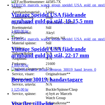
REF.nr/Boettnummer:
44585-7X
Stenar:
21
Armbandsmaterial:
Läder
Vintage Speidel USA fjädrande
Armbandsfärg:
Blått
armband guld på stål, 19-15,5 mm
Typ av boett
Skruvboett, 2 delar
Boettmaterial:
Stål
1 000,00
kr
Glasmaterial:
Akryl
Urtavla:
Sunburst, blå
Material spänne:
Stål
Vintage Speidel USA fjädrande
Kalliber:
CAL 2481
Tidsavvikelse:
N/A
armband guld på stål, 22-17 mm
Amplitud:
N/A
Frekvens:
21600
1 000,00
kr
Angiven gångreserv*:
52 h
Service, visare:
Originalvisare**
Bergeon 30019, handavtagare
Service, boett:
N/A
Service, urtavla:
N/A
Buckle/Spänne/Clasp
1 125,00
kr
Service, spänne:
ej bytt av Marcels
Watch Group
Visa fler tillbehör
Service, krona:
Originalkrona**