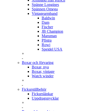
Armband från Hirsch
Spänne Longines
Spännen Omega
Vintagearmband
Baldwin
Dam
Fischer
JB Champion
Maruman
Pfistra
Rowi
Speidel USA
+
-
Boxar och förvaring
Boxar, nya
Boxar, vintage
Watch winder
+
-
Fickurstillbehör
Fickurslänkar
Uppdragsnycklar
+
-