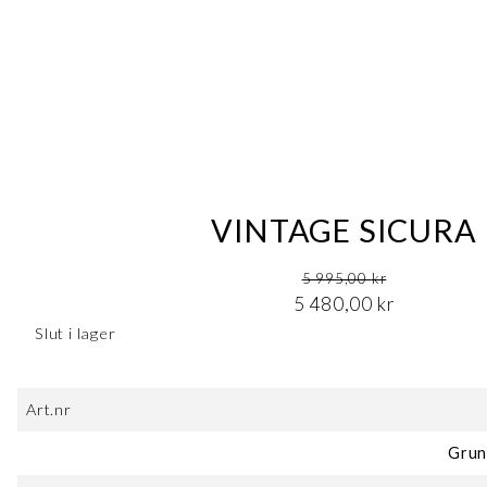
VINTAGE SICURA
Det ursprungliga priset var: 5 995,00 kr.
5 995,00
kr
Det nuvarande priset är: 5 480,00 kr.
5 480,00
kr
Slut i lager
Art.nr
Grun