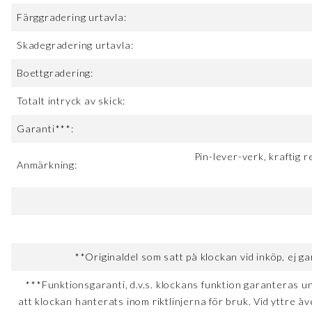
Färggradering urtavla:
Skadegradering urtavla:
Boettgradering:
Totalt intryck av skick:
Garanti***:
Pin-lever-verk, kraftig 
Anmärkning:
**Originaldel som satt på klockan vid inköp, ej ga
***Funktionsgaranti, d.v.s. klockans funktion garanteras u
att klockan hanterats inom riktlinjerna för bruk. Vid yttre åv