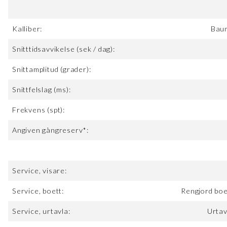
Kalliber:
Baum
Snitttidsavvikelse (sek / dag):
Snittamplitud (grader):
Snittfelslag (ms):
Frekvens (spt):
Angiven gångreserv*:
Service, visare:
Service, boett:
Rengjord boe
Service, urtavla:
Urtav