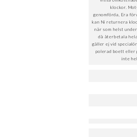
klockor. Mot
genomförda, Era förv
kan Ni returnera kloc
när som helst unde
då återbetala hel
gäller ej vid special
polerad boett eller 
inte he