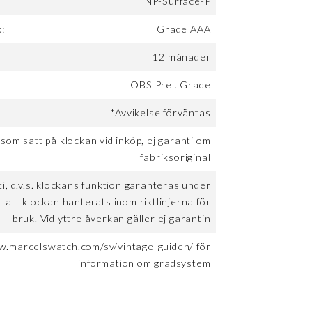
NP-Surface-P
k:
Grade AAA
12 månader
OBS Prel. Grade
*Avvikelse förväntas
 som satt på klockan vid inköp, ej garanti om
fabriksoriginal
, d.v.s. klockans funktion garanteras under
t att klockan hanterats inom riktlinjerna för
bruk. Vid yttre åverkan gäller ej garantin
w.marcelswatch.com/sv/vintage-guiden/ för
information om gradsystem