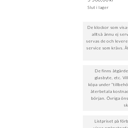
Slut i lager
De klockor som visas
alltså ännu ej ser
servas de och lever
service som krävs. 
De finns åtgärde
glasbyte, etc. Vi
köpa under ”tillbeh
återbetala kostnad
början. Övriga ön
sk
Listpriset på för
vissa omkostnader