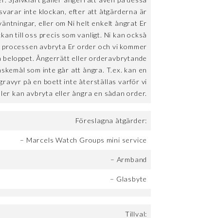
svarar inte klockan, efter att åtgärderna är
äntningar, eller om Ni helt enkelt ångrat Er
kan till oss precis som vanligt. Ni kan också
r processen avbryta Er order och vi kommer
a beloppet. Ångerrätt eller orderavbrytande
önskemål som inte går att ångra. T.ex. kan en
gravyr på en boett inte återställas varför vi
ller kan avbryta eller ångra en sådan order.
Föreslagna åtgärder:
– Marcels Watch Groups mini service
– Armband
– Glasbyte
Tillval: