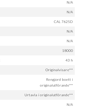
N/A
N/A
CAL 7625D
N/A
N/A
18000
:
43 h
Originalvisare**
Rengjord boett i
originalutförande**
Urtavla i originalutförande**
N/A