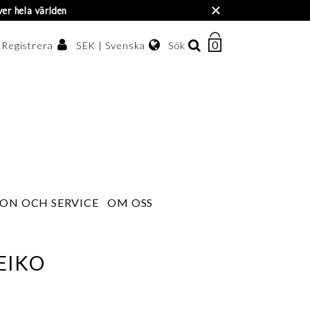
×
ver hela världen
0
ANTAL
SEK | Svenska
Sök
/ Registrera
ARTIKLAR
I
Svenska
VARUKORGEN
enska kronor
English
한국어
ON OCH SERVICE
OM OSS
EIKO