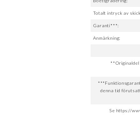
Boettgradering:
Totalt intryck av skic
Garanti***:
Anmärkning:
**Originaldel
***Funktionsgaranti
denna tid förutsat
Se https://ww