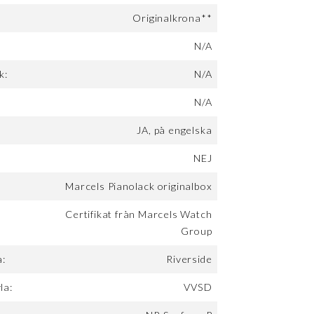
Originalkrona**
N/A
k:
N/A
N/A
JA, på engelska
NEJ
Marcels Pianolack originalbox
Certifikat från Marcels Watch
Group
a:
Riverside
la:
VVSD