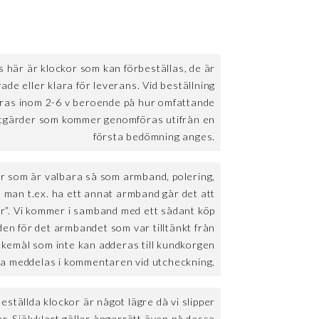
 här är klockor som kan förbeställas, de är
vade eller klara för leverans. Vid beställning
eras inom 2-6 v beroende på hur omfattande
Åtgärder som kommer genomföras utifrån en
första bedömning anges.
r som är valbara så som armband, polering,
ll man t.ex. ha ett annat armband går det att
ör”. Vi kommer i samband med ett sådant köp
en för det armbandet som var tilltänkt från
skemål som inte kan adderas till kundkorgen
a meddelas i kommentaren vid utcheckning.
beställda klockor är något lägre då vi slipper
. Självklart gäller ångerrätt även på dessa