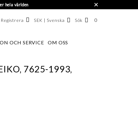
×
er hela världen
0
SEK | Svenska
Sök
ANTAL
/ Registrera
ARTIKLAR
I
ON OCH SERVICE
OM OSS
Svenska
VARUKORGEN
English
한국어
IKO, 7625-1993,