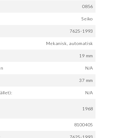
0856
Seiko
7625-1993
Mekanisk, automatisk
19 mm
rn
N/A
:
37 mm
ället):
N/A
1968
8100405
:
7625-1993