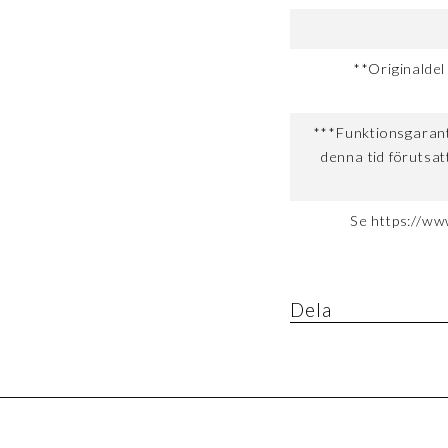
**Originaldel
***Funktionsgaranti
denna tid förutsat
Se https://ww
Dela