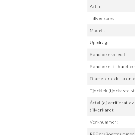
Art.nr
Tillverkare:
Modell:
Uppdrag:
Bandhornsbredd
Bandhorn till bandho
Diameter exkl. krona
Tjocklek (tjockaste st
Årtal (ej verifierat av
tillverkare):
Verknummer:
REF.nr/Boettnummer