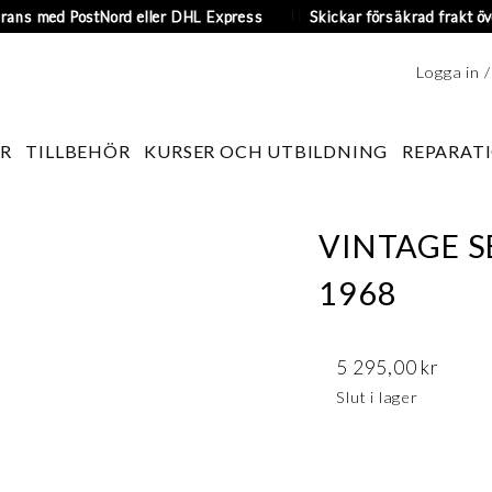
erans med PostNord eller DHL Express
Skickar försäkrad frakt öv
Logga in 
R
TILLBEHÖR
KURSER OCH UTBILDNING
REPARATI
VINTAGE SE
1968
5 295,00
kr
Slut i lager