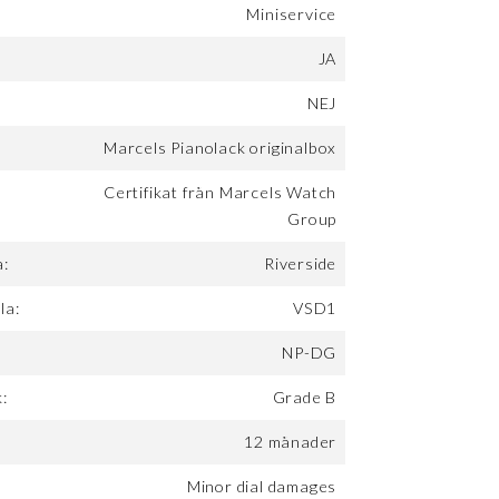
Miniservice
JA
NEJ
Marcels Pianolack originalbox
Certifikat från Marcels Watch
Group
a:
Riverside
la:
VSD1
NP-DG
:
Grade B
12 månader
Minor dial damages