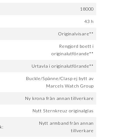
18000
:
43 h
Originalvisare**
Rengjord boett i
originalutförande**
Urtavla i originalutförande**
Buckle/Spänne/Clasp ej bytt av
Marcels Watch Group
Ny krona från annan tillverkare
Nytt Sternkreuz originalglas
Nytt armband från annan
k:
tillverkare