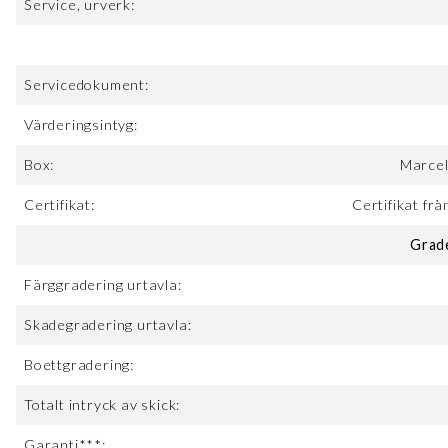
Service, urverk:
Servicedokument:
Värderingsintyg:
Box:
Marcel
Certifikat:
Certifikat fr
Grad
Färggradering urtavla:
Skadegradering urtavla:
Boettgradering:
Totalt intryck av skick:
Garanti***: