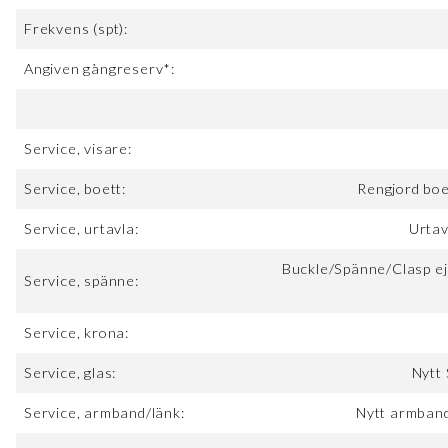
Frekvens (spt):
Angiven gångreserv*:
Service, visare:
Service, boett:
Rengjord boe
Service, urtavla:
Urtav
Buckle/Spänne/Clasp ej
Service, spänne:
Service, krona:
Service, glas:
Nytt 
Service, armband/länk:
Nytt armband