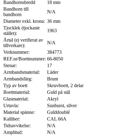
Bandhornsbredd
18 mm
Bandhorn till
N/A
bandhorn
Diameter exkl. krona:
36 mm
Tjocklek (tjockaste
1963
stället):
Årtal (ej verifierat av
N/A
tillverkare):
Verknummer:
384773
REF.nr/Boettnummer:
66-8050
Stenar:
17
Armbandsmaterial:
Läder
Armbandsfärg:
Brunt
Typ av boett
Skruvboett, 2 delar
Boettmaterial:
Guld på stål
Glasmaterial:
Akryl
Urtavla:
Sunburst, silver
Material spänne:
Gulddoublé
Kalliber:
CAL 66A
Tidsavvikelse:
N/A
Amplitud:
N/A