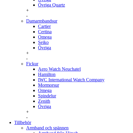
Övriga Quartz
+
-
Damarmbandsur
Cartier
Certina
Omega
Seiko
Övriga
+
-
Fickur
Aero Watch Neuchatel
Hamilton
IWC International Watch Company
Mormorsur
Omega
Spindelur
Zenith
Övriga
+
-
Tillbehör
Armband och spännen