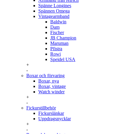
Armband från Hirsch
Spänne Longines
Spännen Omega
Vintagearmband
Baldwin
Dam
Fischer
JB Champion
Maruman
Pfistra
Rowi
Speidel USA
+
-
Boxar och förvaring
Boxar, nya
Boxar, vintage
Watch winder
+
-
Fickurstillbehör
Fickurslänkar
Uppdragsnycklar
+
-