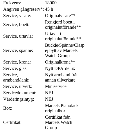
Frekvens:
18000
Angiven gångreserv*:
45 h
Service, visare:
Originalvisare**
Rengjord boett i
Service, boett:
originalutförande**
Urtavla i
Service, urtavla:
originalutförande**
Buckle/Spänne/Clasp
Service, spänne:
ej bytt av Marcels
Watch Group
Service, krona:
Originalkrona**
Service, glas:
Nytt DPA-delux
Service,
Nytt armband från
armband/länk:
annan tillverkare
Service, urverk:
Miniservice
Servicedokument:
NEJ
Värderingsintyg:
NEJ
Marcels Pianolack
Box:
originalbox
Certifikat från
Certifikat:
Marcels Watch
Group