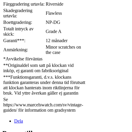
Färggradering urtavla:
Riverside
Skadegradering
Flawless
urtavla:
Boettgradering:
NP-DG
Totalt intryck av
Grade A
skick:
Garanti***:
12 månader
Minor scratches on
Anmärkning:
the case
*Avvikelse förväntas
**Originaldel som satt på klockan vid
inköp, ej garanti om fabriksoriginal
***Funktionsgaranti, d.v.s. klockans
funktion garanteras under denna tid förutsatt
att klockan hanterats inom riktlinjerna för
bruk. Vid yttre åverkan gäller ej garantin
Se
https://www.marcelswatch.com/sv/vintage-
guiden/ för information om gradsystem
Dela