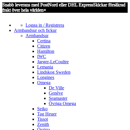
Snabb leverans med PostNord eller DHL Express
Skickar försäkrad
frakt över hela världen
×
Logga in / Registrera
Armbandsur och fickur
Armbandsur
Certina
Citizen
Hamilton
IWC
Jaeger-LeCoultre
Lemania
Lindskog Sweden
Longines
Omega
De Ville
Genève
Seamaster
Övriga Omega
Seiko
Tag Heuer
Tissot
Zenith
Övriga