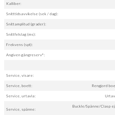
Kalliber:
Snitttidsavvikelse (sek / dag):
Snittamplitud (grader):
Snittfelslag (ms):
Frekvens (spt):
Angiven gångreserv*:
Service, visare:
Service, boett:
Rengjord boe
Service, urtavla:
Urtav
Buckle/Spänne/Clasp ej
Service, spänne: