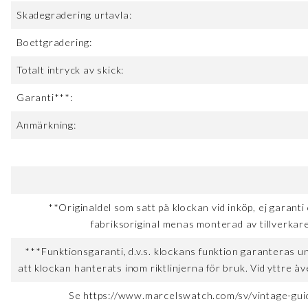
Skadegradering urtavla:
Boettgradering:
Totalt intryck av skick:
Garanti***:
Anmärkning:
**Originaldel som satt på klockan vid inköp, ej garanti
fabriksoriginal menas monterad av tillverkare
***Funktionsgaranti, d.v.s. klockans funktion garanteras u
att klockan hanterats inom riktlinjerna för bruk. Vid yttre åv
Se https://www.marcelswatch.com/sv/vintage-guid