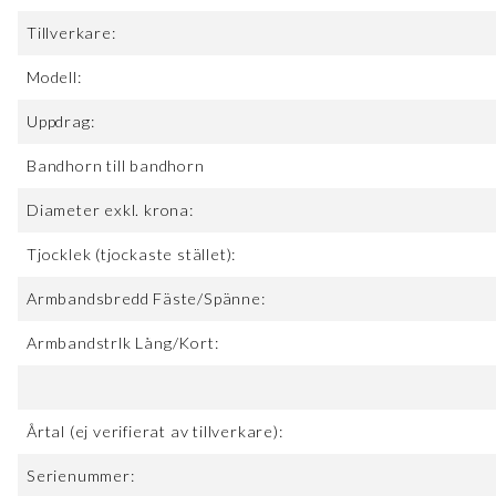
Tillverkare:
Modell:
Uppdrag:
Bandhorn till bandhorn
Diameter exkl. krona:
Tjocklek (tjockaste stället):
Armbandsbredd Fäste/Spänne:
Armbandstrlk Lång/Kort:
Årtal (ej verifierat av tillverkare):
Serienummer: