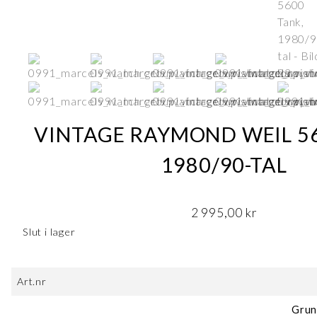
VINTAGE RAYMOND WEIL 56
1980/90-TAL
2 995,00
kr
Slut i lager
Art.nr
Grun