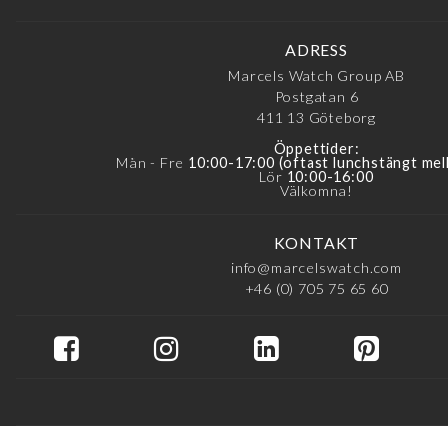
ADRESS
Marcels Watch Group AB
Postgatan 6
411 13
Göteborg
Öppettider:
Mån - Fre
10:00-17:00 (oftast lunchstängt mel
Lör
10:00-16:00
Välkomna!
KONTAKT
info@marcelswatch.com
+46 (0) 705 75 65 60