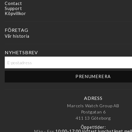
Contact
Support
Köpvillkor
FÖRETAG
Vår historia
NYHETSBREV
ADRESS
Marcels Watch Group AB
Postgatan 6
411 13
Göteborg
Öppettider:
Mån - Fre
10:00-17:00 (oftast lunchstängt mel