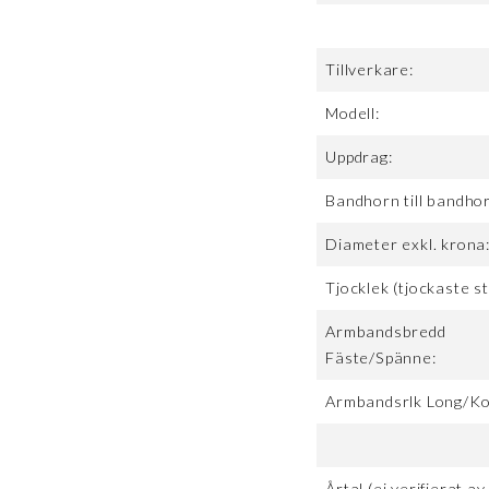
Tillverkare:
Modell:
Uppdrag:
Bandhorn till bandho
Diameter exkl. krona
Tjocklek (tjockaste st
Armbandsbredd
Fäste/Spänne:
Armbandsrlk Long/Ko
Årtal (ej verifierat av