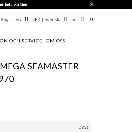
×
er hela världen
0
ANTAL
SEK | Svenska
Sök
/ Registrera
ARTIKLAR
I
ON OCH SERVICE
OM OSS
Svenska
VARUKORGEN
English
한국어
OMEGA SEAMASTER
1970
0951