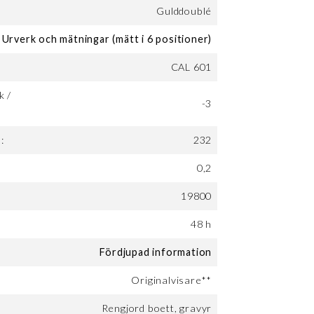
Gulddoublé
Urverk och mätningar (mätt i 6 positioner)
CAL 601
k /
-3
:
232
0,2
19800
:
48 h
Fördjupad information
Originalvisare**
Rengjord boett, gravyr