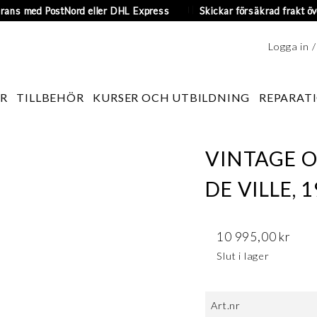
erans med PostNord eller DHL Express
Skickar försäkrad frakt öv
Logga in 
R
TILLBEHÖR
KURSER OCH UTBILDNING
REPARATI
VINTAGE 
DE VILLE, 
10 995,00
kr
Slut i lager
Art.nr