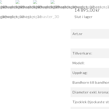
14 895,00
kr
Slut i lager
Art.nr
Tillverkare:
Modell:
Uppdrag:
Bandhorn till bandho
Diameter exkl. krona
Tjocklek (tjockaste st