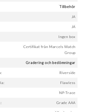
Tillbehör
JA
JA
Ingen box
Certifikat från Marcels Watch
Group
Gradering och bedömningar
a:
Riverside
la:
Flawless
NP-Trace
:
Grade AAA