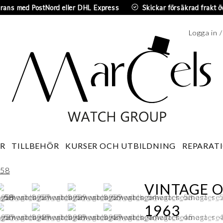
erans med PostNord eller DHL Express
Skickar försäkrad frakt ö
Logga in 
Sv
R
TILLBEHÖR
KURSER OCH UTBILDNING
REPARATI
VINTAGE 
1963