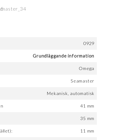
0929
Grundläggande information
Omega
Seamaster
Mekanisk, automatisk
rn
41 mm
:
35 mm
ället):
11 mm