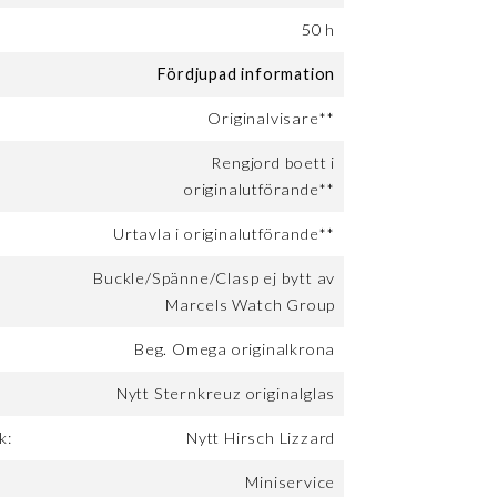
:
50 h
Fördjupad information
Originalvisare**
Rengjord boett i
originalutförande**
Urtavla i originalutförande**
Buckle/Spänne/Clasp ej bytt av
Marcels Watch Group
Beg. Omega originalkrona
Nytt Sternkreuz originalglas
k:
Nytt Hirsch Lizzard
Miniservice