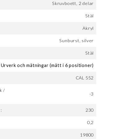
Skruvboett, 2 delar
Stål
Akryl
Sunburst, silver
Stål
Urverk och mätningar (mätt i 6 positioner)
CAL 552
k /
-3
:
230
0,2
19800