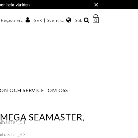
×
ver hela världen
0
ANTAL
SEK | Svenska
Sök
/ Registrera
ARTIKLAR
I
Svenska
VARUKORGEN
enska kronor
English
한국어
ON OCH SERVICE
OM OSS
OMEGA SEAMASTER,