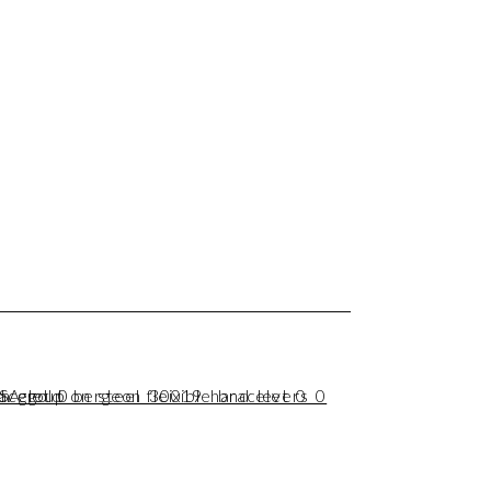
Omega
Guld på stål
Beg., Omega
Sunburst, silver
HIRSCH, gulddoubblé
CAL 1030
+18s/d
295
N/A
cels:
Helservice okt 19
Marcels Pianolack, Marcels
certifikat