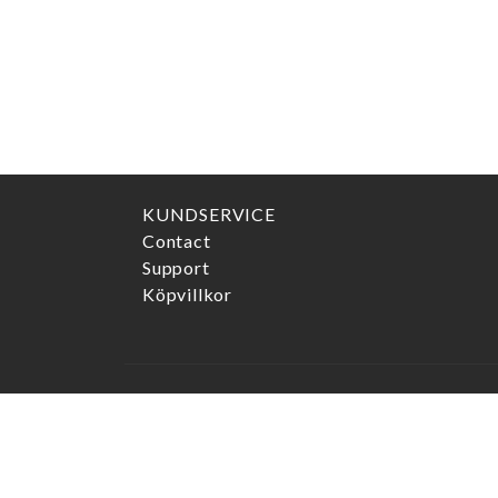
KUNDSERVICE
Contact
Support
Köpvillkor
ADRESS
Marcels Watch Group AB
Postgatan 6
411 13
Göteborg