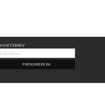
a:
Riverside
la:
Flawless
Opolerad, mycket lite slitage
k:
A1
NYHETSBREV
3 Månader
N/A