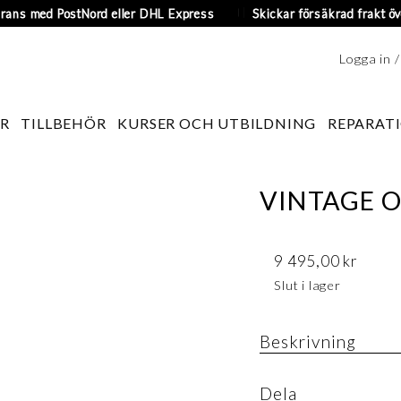
erans med PostNord eller DHL Express
Skickar försäkrad frakt öv
Logga in 
R
TILLBEHÖR
KURSER OCH UTBILDNING
REPARATI
VINTAGE 
9 495,00
kr
Slut i lager
Beskrivning
Art.nr
Dela