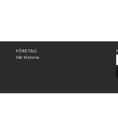
Färggradering urtavl
Skadegradering urtav
Skick boett:
Totalt intryck av skic
FÖRETAG
Garanti:
Vår historia
Anmärkning:
KONTAKT
info@marcelswatch.com
+46 (0) 705 75 65 60