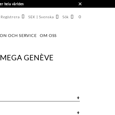
×
er hela världen
0
SEK | Svenska
Sök
ANTAL
/ Registrera
ARTIKLAR
I
ON OCH SERVICE
OM OSS
Svenska
VARUKORGEN
English
한국어
OMEGA GENÈVE
0648