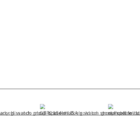
Märke krona:
Boettmaterial:
Glas:
Urtavla:
Material spänne:
Kalliber:
Tidsavvikelse:
Amplitud:
Utbytt av Marcels:
Service utförd av Mar
Box och papper: