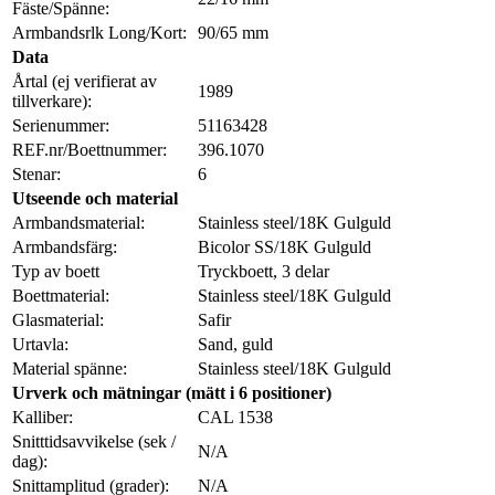
Fäste/Spänne:
Armbandsrlk Long/Kort:
90/65 mm
Data
Årtal (ej verifierat av
1989
tillverkare):
Serienummer:
51163428
REF.nr/Boettnummer:
396.1070
Stenar:
6
Utseende och material
Armbandsmaterial:
Stainless steel/18K Gulguld
Armbandsfärg:
Bicolor SS/18K Gulguld
Typ av boett
Tryckboett, 3 delar
Boettmaterial:
Stainless steel/18K Gulguld
Glasmaterial:
Safir
Urtavla:
Sand, guld
Material spänne:
Stainless steel/18K Gulguld
Urverk och mätningar (mätt i 6 positioner)
Kalliber:
CAL 1538
Snitttidsavvikelse (sek /
N/A
dag):
Snittamplitud (grader):
N/A