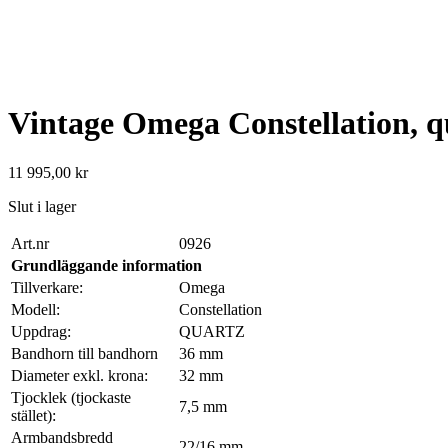
Vintage Omega Constellation, q
11 995,00
kr
Slut i lager
Art.nr
0926
Grundläggande information
Tillverkare:
Omega
Modell:
Constellation
Uppdrag:
QUARTZ
Bandhorn till bandhorn
36 mm
Diameter exkl. krona:
32 mm
Tjocklek (tjockaste
7,5 mm
stället):
Armbandsbredd
22/16 mm