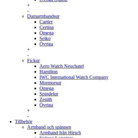
+
-
Damarmbandsur
Cartier
Certina
Omega
Seiko
Övriga
+
-
Fickur
Aero Watch Neuchatel
Hamilton
IWC International Watch Company
Mormorsur
Omega
Spindelur
Zenith
Övriga
+
-
Tillbehör
Armband och spännen
Armband från Hirsch