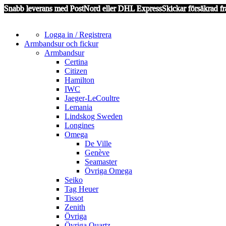
Snabb leverans med PostNord eller DHL Express
Skickar försäkrad fr
Logga in / Registrera
Armbandsur och fickur
Armbandsur
Certina
Citizen
Hamilton
IWC
Jaeger-LeCoultre
Lemania
Lindskog Sweden
Longines
Omega
De Ville
Genève
Seamaster
Övriga Omega
Seiko
Tag Heuer
Tissot
Zenith
Övriga
Övriga Quartz