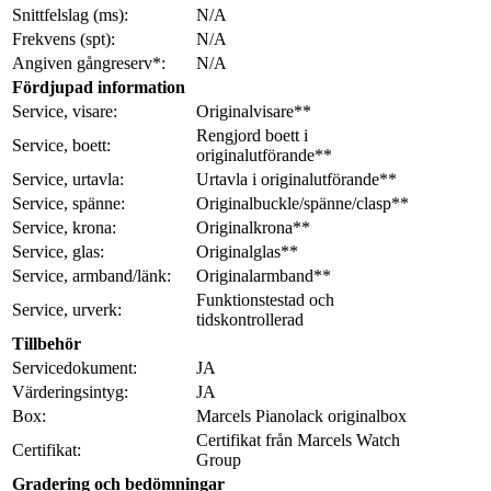
Snittfelslag (ms):
N/A
Frekvens (spt):
N/A
Angiven gångreserv*:
N/A
Fördjupad information
Service, visare:
Originalvisare**
Rengjord boett i
Service, boett:
originalutförande**
Service, urtavla:
Urtavla i originalutförande**
Service, spänne:
Originalbuckle/spänne/clasp**
Service, krona:
Originalkrona**
Service, glas:
Originalglas**
Service, armband/länk:
Originalarmband**
Funktionstestad och
Service, urverk:
tidskontrollerad
Tillbehör
Servicedokument:
JA
Värderingsintyg:
JA
Box:
Marcels Pianolack originalbox
Certifikat från Marcels Watch
Certifikat:
Group
Gradering och bedömningar