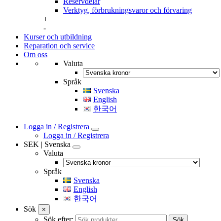
Reservdelar
Verktyg, förbrukningsvaror och förvaring
+
-
Kurser och utbildning
Reparation och service
Om oss
Valuta
Språk
Svenska
English
한국어
Logga in / Registrera
Logga in / Registrera
SEK | Svenska
Valuta
Språk
Svenska
English
한국어
Sök
×
Sök efter:
Sök