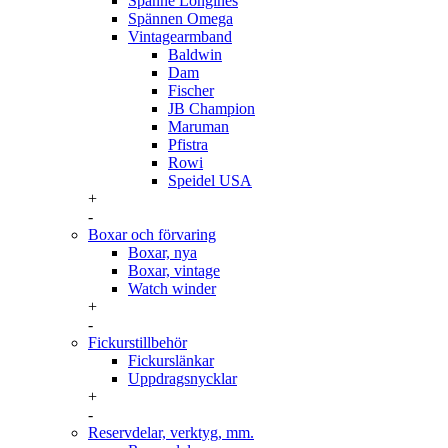
Spänne Longines
Spännen Omega
Vintagearmband
Baldwin
Dam
Fischer
JB Champion
Maruman
Pfistra
Rowi
Speidel USA
+
-
Boxar och förvaring
Boxar, nya
Boxar, vintage
Watch winder
+
-
Fickurstillbehör
Fickurslänkar
Uppdragsnycklar
+
-
Reservdelar, verktyg, mm.