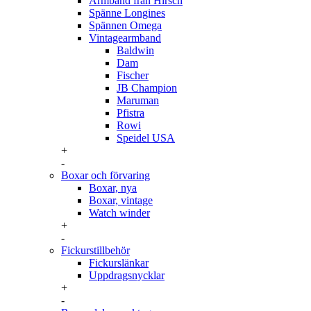
Armband från Hirsch
Spänne Longines
Spännen Omega
Vintagearmband
Baldwin
Dam
Fischer
JB Champion
Maruman
Pfistra
Rowi
Speidel USA
+
-
Boxar och förvaring
Boxar, nya
Boxar, vintage
Watch winder
+
-
Fickurstillbehör
Fickurslänkar
Uppdragsnycklar
+
-