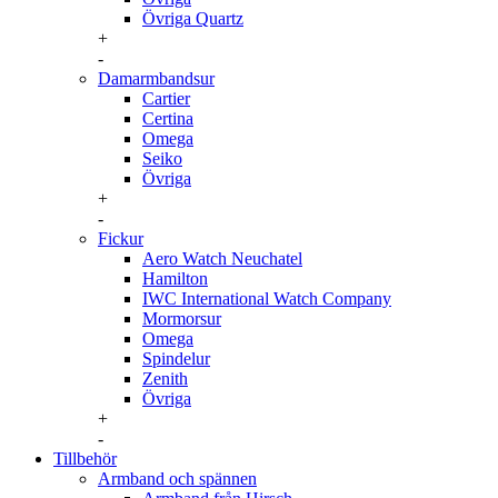
Övriga Quartz
+
-
Damarmbandsur
Cartier
Certina
Omega
Seiko
Övriga
+
-
Fickur
Aero Watch Neuchatel
Hamilton
IWC International Watch Company
Mormorsur
Omega
Spindelur
Zenith
Övriga
+
-
Tillbehör
Armband och spännen