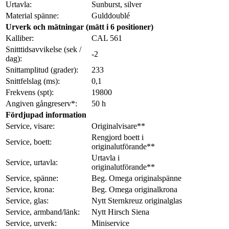
Urtavla:
Sunburst, silver
Material spänne:
Gulddoublé
Urverk och mätningar (mätt i 6 positioner)
Kalliber:
CAL 561
Snitttidsavvikelse (sek /
-2
dag):
Snittamplitud (grader):
233
Snittfelslag (ms):
0,1
Frekvens (spt):
19800
Angiven gångreserv*:
50 h
Fördjupad information
Service, visare:
Originalvisare**
Rengjord boett i
Service, boett:
originalutförande**
Urtavla i
Service, urtavla:
originalutförande**
Service, spänne:
Beg. Omega originalspänne
Service, krona:
Beg. Omega originalkrona
Service, glas:
Nytt Sternkreuz originalglas
Service, armband/länk:
Nytt Hirsch Siena
Service, urverk:
Miniservice