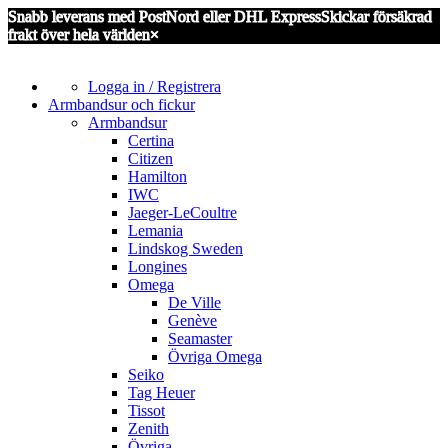
Snabb leverans med PostNord eller DHL Express
Skickar försäkrad
frakt över hela världen
×
Logga in / Registrera
Armbandsur och fickur
Armbandsur
Certina
Citizen
Hamilton
IWC
Jaeger-LeCoultre
Lemania
Lindskog Sweden
Longines
Omega
De Ville
Genève
Seamaster
Övriga Omega
Seiko
Tag Heuer
Tissot
Zenith
Övriga