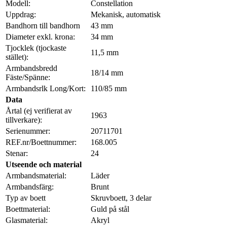
Modell:
Constellation
Uppdrag:
Mekanisk, automatisk
Bandhorn till bandhorn
43 mm
Diameter exkl. krona:
34 mm
Tjocklek (tjockaste
11,5 mm
stället):
Armbandsbredd
18/14 mm
Fäste/Spänne:
Armbandsrlk Long/Kort:
110/85 mm
Data
Årtal (ej verifierat av
1963
tillverkare):
Serienummer:
20711701
REF.nr/Boettnummer:
168.005
Stenar:
24
Utseende och material
Armbandsmaterial:
Läder
Armbandsfärg:
Brunt
Typ av boett
Skruvboett, 3 delar
Boettmaterial:
Guld på stål
Glasmaterial:
Akryl