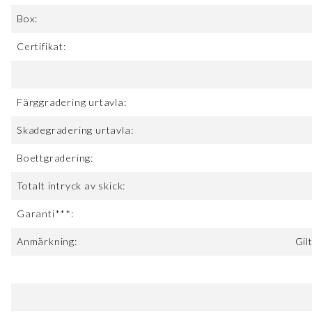
Box:
Certifikat:
Färggradering urtavla:
Skadegradering urtavla:
Boettgradering:
Totalt intryck av skick:
Garanti***:
Anmärkning:
Gil