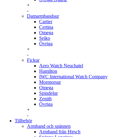
+
-
Damarmbandsur
Cartier
Certina
Omega
Seiko
Övriga
+
-
Fickur
Aero Watch Neuchatel
Hamilton
IWC International Watch Company
Mormorsur
Omega
Spindelur
Zenith
Övriga
+
-
Tillbehör
Armband och spännen
Armband från Hirsch