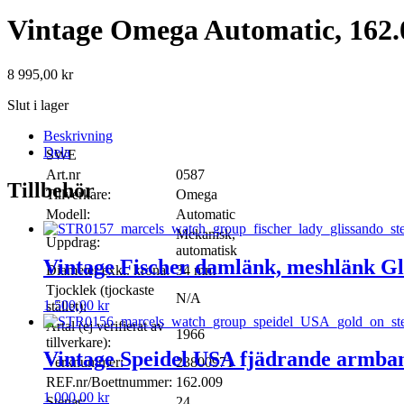
Vintage Omega Automatic, 162.
8 995,00
kr
Slut i lager
Beskrivning
Dela
SWE
Art.nr
0587
Tillbehör
Tillverkare:
Omega
Modell:
Automatic
Mekanisk,
Uppdrag:
automatisk
Vintage Fischer damlänk, meshlänk Gl
Diameter exkl. krona:
34 mm
Tjocklek (tjockaste
N/A
1 500,00
kr
stället):
Årtal (ej verifierat av
1966
tillverkare):
Vintage Speidel USA fjädrande armban
Verknummer:
23800971
REF.nr/Boettnummer:
162.009
1 000,00
kr
Stenar:
24