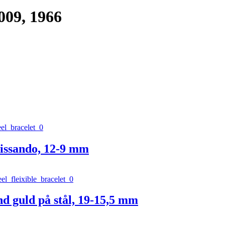
009, 1966
issando, 12-9 mm
d guld på stål, 19-15,5 mm