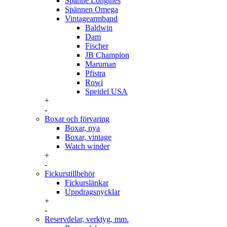
Spänne Longines
Spännen Omega
Vintagearmband
Baldwin
Dam
Fischer
JB Champion
Maruman
Pfistra
Rowi
Speidel USA
+
-
Boxar och förvaring
Boxar, nya
Boxar, vintage
Watch winder
+
-
Fickurstillbehör
Fickurslänkar
Uppdragsnycklar
+
-
Reservdelar, verktyg, mm.