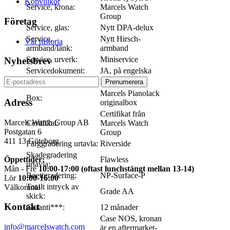
Köpvillkor
Service, krona:
Marcels Watch
Group
Företag
Service, glas:
Nytt DPA-delux
Service,
Nytt Hirsch-
Vår historia
armband/länk:
armband
Service, urverk:
Miniservice
Nyhetsbrev
Servicedokument:
JA, på engelska
Värderingsintyg:
NEJ
Marcels Pianolack
Box:
Adress
originalbox
Certifikat från
Marcels Watch Group AB
Certifikat:
Marcels Watch
Postgatan 6
Group
411 13
Göteborg
Färggradering urtavla:
Riverside
Skadegradering
Öppettider:
Flawless
urtavla:
Mån - Fre
10:00-17:00 (oftast lunchstängt mellan 13-14)
Boettgradering:
NP-Surface-P
Lör
10:00-16:00
Totalt intryck av
Välkomna!
Grade AA
skick:
Kontakt
Garanti***:
12 månader
Case NOS, kronan
info@marcelswatch.com
är en aftermarket-