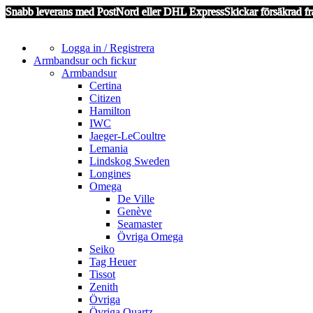
Snabb leverans med PostNord eller DHL Express
Skickar försäkrad fr
Logga in / Registrera
Armbandsur och fickur
Armbandsur
Certina
Citizen
Hamilton
IWC
Jaeger-LeCoultre
Lemania
Lindskog Sweden
Longines
Omega
De Ville
Genève
Seamaster
Övriga Omega
Seiko
Tag Heuer
Tissot
Zenith
Övriga
Övriga Quartz