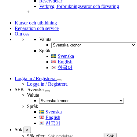
Reservdelar
Verktyg, förbrukningsvaror och förvaring
+
-
Kurser och utbildning
Reparation och service
Om oss
Valuta
Språk
Svenska
English
한국어
Logga in / Registrera
Logga in / Registrera
SEK | Svenska
Valuta
Språk
Svenska
English
한국어
Sök
×
Sök efter:
Sök