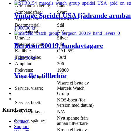
Armbandsmaterial:
Läder
Armbandsfärg:
Svart
Vintage Speidel USA fjädrande armban
Typ av boett
HIRSCH
Boettmaterial:
Stål
1 000,00
kr
Glasmaterial:
N/A
Urtavla:
Silver
Material spänne:
Stål
Bergeon 30019, handavtagare
Kalliber:
CAL 552
Tidsavvikelse:
-8s/d
1 125,00
kr
Amplitud:
206
Frekvens:
19800
Visa fler tillbehör
Angiven gångreserv*:
50 h
Visare ej bytta av
Service, visare:
Marcels Watch
Group
NOS-boett (för
Service, boett:
version med datum)
Kundservice
Service, urtavla:
N/A
Nytt spänne från
Service, spänne:
Contact
annan tillverkare
Support
Krona ej bytt av