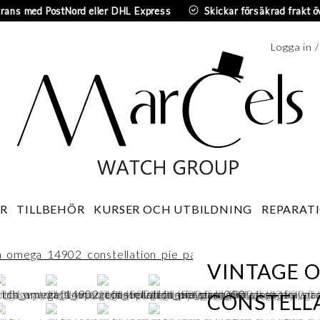
erans med PostNord eller DHL Express
Skickar försäkrad frakt ö
Logga in 
Sv
R
TILLBEHÖR
KURSER OCH UTBILDNING
REPARATI
VINTAGE 
CONSTELLA