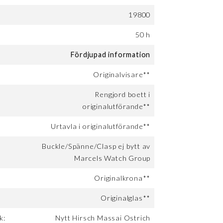
19800
:
50 h
Fördjupad information
Originalvisare**
Rengjord boett i
originalutförande**
Urtavla i originalutförande**
Buckle/Spänne/Clasp ej bytt av
Marcels Watch Group
Originalkrona**
Originalglas**
k:
Nytt Hirsch Massai Ostrich