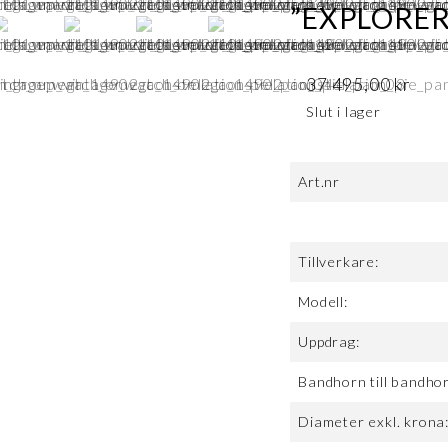
”EXPLORER 
37 495,00
kr
Slut i lager
Art.nr
Tillverkare:
Modell:
Uppdrag:
Bandhorn till bandho
Diameter exkl. krona