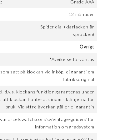
:
Grade AAA
12 månader
Spider dial (klarlacken är
sprucken)
Övrigt
*Avvikelse förväntas
 som satt på klockan vid inköp, ej garanti om
fabriksoriginal
, d.v.s. klockans funktion garanteras under
t att klockan hanterats inom riktlinjerna för
bruk. Vid yttre åverkan gäller ej garantin
w.marcelswatch.com/sv/vintage-guiden/ för
information om gradsystem
elswatch.com/sv/produkt/miniservice-2/ för