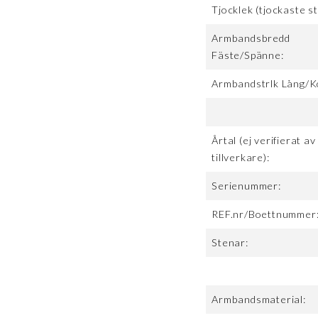
Tjocklek (tjockaste st
Armbandsbredd
Fäste/Spänne:
Armbandstrlk Lång/K
Årtal (ej verifierat av
tillverkare):
Serienummer:
REF.nr/Boettnummer
Stenar:
Armbandsmaterial: