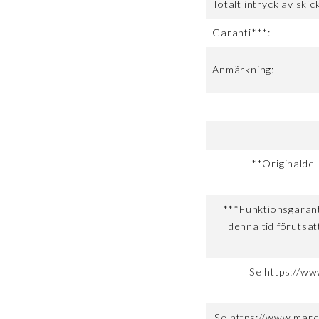
Totalt intryck av skick
Garanti***:
Anmärkning:
**Originaldel
***Funktionsgaranti
denna tid förutsat
Se https://ww
Se https://www.marc