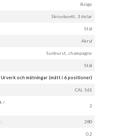
Beige
Skruvboett, 3 delar
Stål
Akryl
Sunburst, champagne
Stål
Urverk och mätningar (mätt i 6 positioner)
CAL 561
k /
2
:
280
0,2