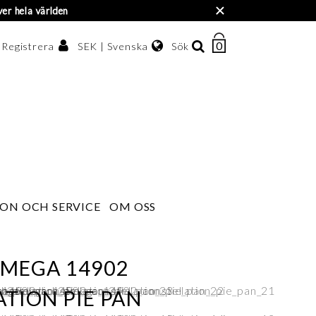
×
ver hela världen
0
ANTAL
SEK | Svenska
Sök
/ Registrera
ARTIKLAR
I
Svenska
VARUKORGEN
enska kronor
English
한국어
ON OCH SERVICE
OM OSS
OMEGA 14902
TION PIE PAN