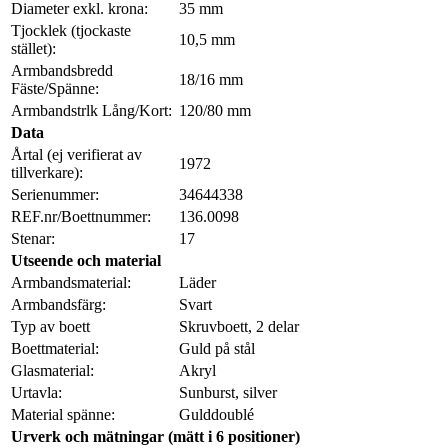
Diameter exkl. krona:
35 mm
Tjocklek (tjockaste
10,5 mm
stället):
Armbandsbredd
18/16 mm
Fäste/Spänne:
Armbandstrlk Lång/Kort:
120/80 mm
Data
Årtal (ej verifierat av
1972
tillverkare):
Serienummer:
34644338
REF.nr/Boettnummer:
136.0098
Stenar:
17
Utseende och material
Armbandsmaterial:
Läder
Armbandsfärg:
Svart
Typ av boett
Skruvboett, 2 delar
Boettmaterial:
Guld på stål
Glasmaterial:
Akryl
Urtavla:
Sunburst, silver
Material spänne:
Gulddoublé
Urverk och mätningar (mätt i 6 positioner)