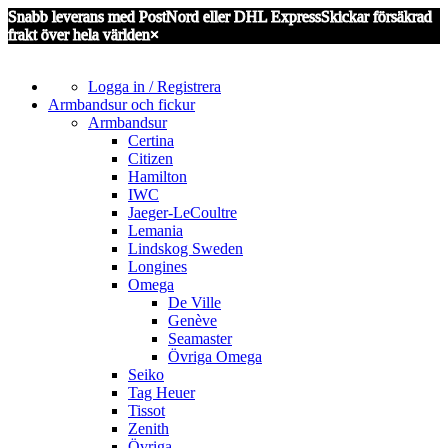
Snabb leverans med PostNord eller DHL Express
Skickar försäkrad
frakt över hela världen
×
Logga in / Registrera
Armbandsur och fickur
Armbandsur
Certina
Citizen
Hamilton
IWC
Jaeger-LeCoultre
Lemania
Lindskog Sweden
Longines
Omega
De Ville
Genève
Seamaster
Övriga Omega
Seiko
Tag Heuer
Tissot
Zenith
Övriga