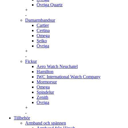
Övriga Quartz
+
-
Damarmbandsur
Cartier
Certina
Omega
Seiko
Övriga
+
-
Fickur
Aero Watch Neuchatel
Hamilton
IWC International Watch Company
Mormorsur
Omega
Spindelur
Zenith
Övriga
+
-
Tillbehör
Armband och spännen