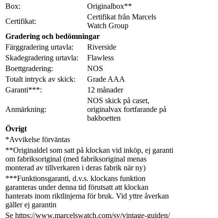
Box:
Originalbox**
Certifikat från Marcels
Certifikat:
Watch Group
Gradering och bedömningar
Färggradering urtavla:
Riverside
Skadegradering urtavla:
Flawless
Boettgradering:
NOS
Totalt intryck av skick:
Grade AAA
Garanti***:
12 månader
NOS skick på caset,
Anmärkning:
originalvax fortfarande på
bakboetten
Övrigt
*Avvikelse förväntas
**Originaldel som satt på klockan vid inköp, ej garanti
om fabriksoriginal (med fabriksoriginal menas
monterad av tillverkaren i deras fabrik när ny)
***Funktionsgaranti, d.v.s. klockans funktion
garanteras under denna tid förutsatt att klockan
hanterats inom riktlinjerna för bruk. Vid yttre åverkan
gäller ej garantin
Se https://www.marcelswatch.com/sv/vintage-guiden/