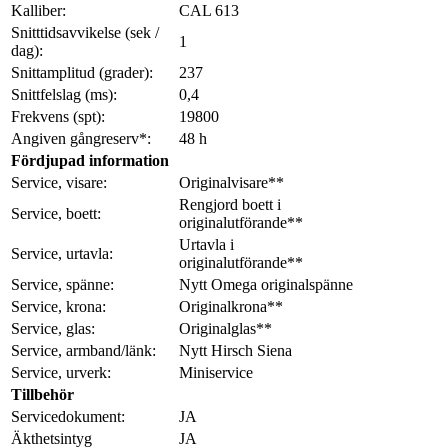
Kalliber:
CAL 613
Snitttidsavvikelse (sek /
1
dag):
Snittamplitud (grader):
237
Snittfelslag (ms):
0,4
Frekvens (spt):
19800
Angiven gångreserv*:
48 h
Fördjupad information
Service, visare:
Originalvisare**
Rengjord boett i
Service, boett:
originalutförande**
Urtavla i
Service, urtavla:
originalutförande**
Service, spänne:
Nytt Omega originalspänne
Service, krona:
Originalkrona**
Service, glas:
Originalglas**
Service, armband/länk:
Nytt Hirsch Siena
Service, urverk:
Miniservice
Tillbehör
Servicedokument:
JA
Äkthetsintyg
JA