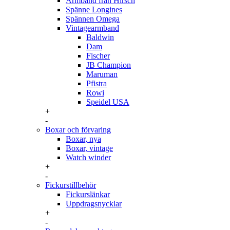
Armband från Hirsch
Spänne Longines
Spännen Omega
Vintagearmband
Baldwin
Dam
Fischer
JB Champion
Maruman
Pfistra
Rowi
Speidel USA
+
-
Boxar och förvaring
Boxar, nya
Boxar, vintage
Watch winder
+
-
Fickurstillbehör
Fickurslänkar
Uppdragsnycklar
+
-