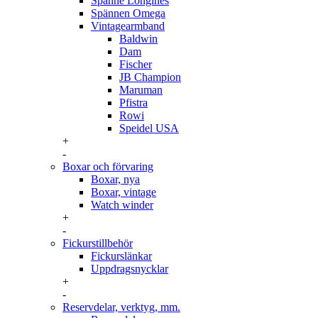
Spänne Longines
Spännen Omega
Vintagearmband
Baldwin
Dam
Fischer
JB Champion
Maruman
Pfistra
Rowi
Speidel USA
+
-
Boxar och förvaring
Boxar, nya
Boxar, vintage
Watch winder
+
-
Fickurstillbehör
Fickurslänkar
Uppdragsnycklar
+
-
Reservdelar, verktyg, mm.