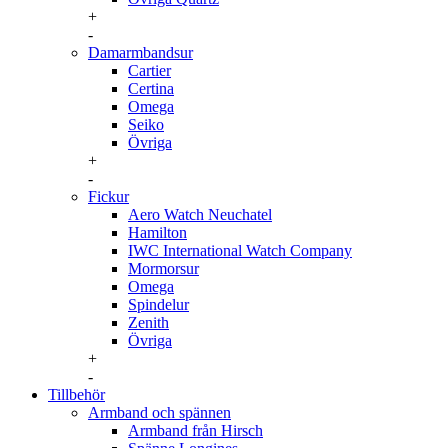
+
-
Damarmbandsur
Cartier
Certina
Omega
Seiko
Övriga
+
-
Fickur
Aero Watch Neuchatel
Hamilton
IWC International Watch Company
Mormorsur
Omega
Spindelur
Zenith
Övriga
+
-
Tillbehör
Armband och spännen
Armband från Hirsch