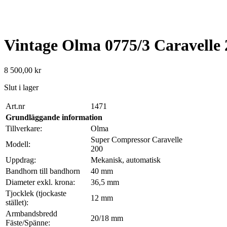
Vintage Olma 0775/3 Caravelle 
8 500,00
kr
Slut i lager
Art.nr
1471
Grundläggande information
Tillverkare:
Olma
Super Compressor Caravelle
Modell:
200
Uppdrag:
Mekanisk, automatisk
Bandhorn till bandhorn
40 mm
Diameter exkl. krona:
36,5 mm
Tjocklek (tjockaste
12 mm
stället):
Armbandsbredd
20/18 mm
Fäste/Spänne: