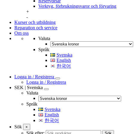
Reservdelar
Verktyg, förbrukningsvaror och förvaring
+
-
Kurser och utbildning
Reparation och service
Om oss
Valuta
Språk
Svenska
English
한국어
Logga in / Registrera
Logga in / Registrera
SEK | Svenska
Valuta
Språk
Svenska
English
한국어
Sök
×
Sök efter:
Sök