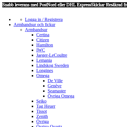
Snabb leverans med PostNord eller DHL Express
Skickar försäkrad fr
Logga in / Registrera
Armbandsur och fickur
Armbandsur
Certina
Citizen
Hamilton
IWC
Jaeger-LeCoultre
Lemania
Lindskog Sweden
Longines
Omega
De Ville
Genève
Seamaster
Övriga Omega
Seiko
Tag Heuer
Tissot
Zenith
Övriga
Övriga Quartz