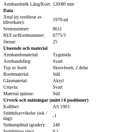
Armbandstrlk Lång/Kort:
120/80 mm
Data
Årtal (ej verifierat av
1970-tal
tillverkare):
Serienummer:
8611
REF.nr/Boettnummer:
0775/3
Stenar:
25
Utseende och material
Armbandsmaterial:
Tygutsida
Armbandsfärg:
Svart
Typ av boett
Skruvboett, 2 delar
Boettmaterial:
Stål
Glasmaterial:
Akryl
Urtavla:
Svart
Material spänne:
Stål
Urverk och mätningar (mätt i 6 positioner)
Kalliber:
AS 1903
Snitttidsavvikelse (sek /
-1
dag):
Snittamplitud (grader):
248
Snittfelslag (ms):
0,1