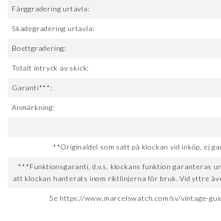
Färggradering urtavla:
Skadegradering urtavla:
Boettgradering:
Totalt intryck av skick:
Garanti***:
Anmärkning:
**Originaldel som satt på klockan vid inköp, ej ga
***Funktionsgaranti, d.v.s. klockans funktion garanteras u
att klockan hanterats inom riktlinjerna för bruk. Vid yttre åv
Se https://www.marcelswatch.com/sv/vintage-guid