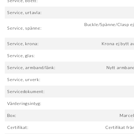
Service, boett:
Service, urtavla:
Buckle/Spänne/Clasp ej
Service, spänne:
Service, krona:
Krona ej bytt 
Service, glas:
Service, armband/länk:
Nytt armband
Service, urverk:
Servicedokument:
Värderingsintyg:
Box:
Marcel
Certifikat:
Certifikat fr