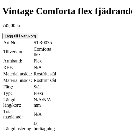
Vintage Comforta flex fjädrand
745,00
kr
Lägg till i varukorg
Art No:
STR0035
Comforta
Tillverkare:
flex
Armband:
Flex
REF:
N/A
Material utsida:
Rostfritt stål
Material insida:
Rostfritt stål
Färg:
Stål
Typ:
Flexi
Längd
N/A/N/A
lång/kort:
mm
Total
N/A
maxlängd:
Ja,
Längdjustering:
borttagning