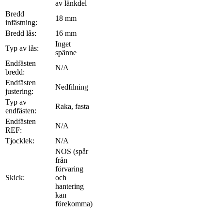
av länkdel
Bredd
18 mm
infästning:
Bredd lås:
16 mm
Inget
Typ av lås:
spänne
Endfästen
N/A
bredd:
Endfästen
Nedfilning
justering:
Typ av
Raka, fasta
endfästen:
Endfästen
N/A
REF:
Tjocklek:
N/A
NOS (spår
från
förvaring
Skick:
och
hantering
kan
förekomma)