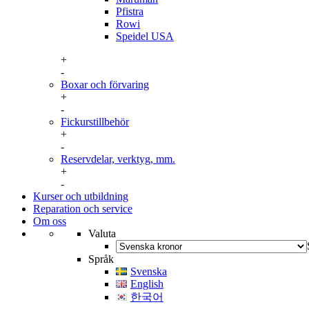
Pfistra
Rowi
Speidel USA
+
-
Boxar och förvaring
+
Boxar, nya
-
Boxar, vintage
Fickurstillbehör
Watch winder
+
Fickurslänkar
-
Uppdragsnycklar
Reservdelar, verktyg, mm.
+
Reservdelar
-
Verktyg, förbrukningsvaror och förvaring
Kurser och utbildning
Reparation och service
Om oss
Valuta
Språk
Svenska
English
한국어