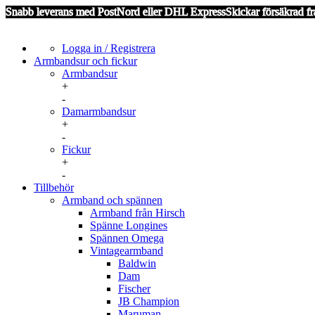
Snabb leverans med PostNord eller DHL Express
Skickar försäkrad fr
Logga in / Registrera
Armbandsur och fickur
Armbandsur
+
Certina
-
Citizen
Damarmbandsur
Hamilton
+
IWC
Cartier
-
Jaeger-LeCoultre
Certina
Fickur
Lemania
Omega
+
Lindskog Sweden
Seiko
Aero Watch Neuchatel
-
Longines
Övriga
Hamilton
Tillbehör
Omega
IWC International Watch Company
Armband och spännen
Mormorsur
De Ville
Omega
Armband från Hirsch
Genève
Spindelur
Spänne Longines
Seamaster
Zenith
Spännen Omega
Övriga Omega
Seiko
Övriga
Vintagearmband
Tag Heuer
Baldwin
Tissot
Dam
Zenith
Fischer
Övriga
JB Champion
Övriga Quartz
Maruman