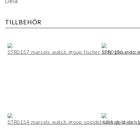
Dela
Tillverkare:
Modell:
TILLBEHÖR
Uppdrag:
Diameter exkl. krona:
Tjocklek (tjockaste stället):
Årtal (ej verifierat av tillverkare):
Verknummer:
REF.nr/Boettnummer:
Stenar:
Armbandsmaterial:
Armbandsfärg: