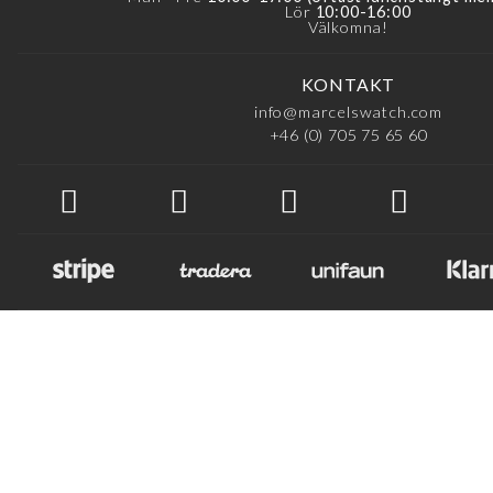
Lör
10:00-16:00
Färggradering urtavla:
Välkomna!
Skadegradering urtavla:
KONTAKT
Boettgradering:
info@marcelswatch.com
+46 (0) 705 75 65 60
Totalt intryck av skick:
Garanti***:
Anmärkning:
**Originaldel som satt på klockan vid inköp, ej ga
***Funktionsgaranti, d.v.s. klockans funktion garanteras u
att klockan hanterats inom riktlinjerna för bruk. Vid yttre åv
Se https://www.marcelswatch.com/sv/vintage-guid