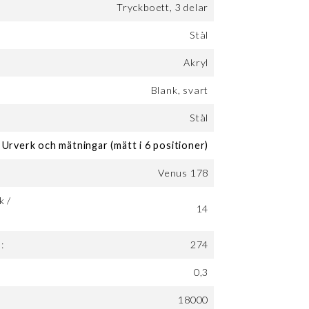
Tryckboett, 3 delar
Stål
Akryl
Blank, svart
Stål
Urverk och mätningar (mätt i 6 positioner)
Venus 178
k /
14
:
274
0,3
18000