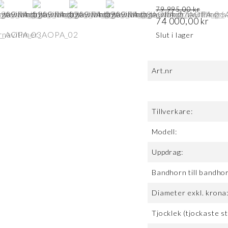
Det ursprungliga priset var: 79 995,00 kr.
79 995,00
kr
74 000,00
Det nuvarande priset är: 74 000,00 kr.
kr
Slut i lager
Art.nr
Tillverkare:
Modell:
Uppdrag:
Bandhorn till bandho
Diameter exkl. krona
Tjocklek (tjockaste st