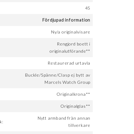
:
45
Fördjupad information
Ny/a originalvisare
Rengjord boett i
originalutförande**
Restaurerad urtavla
Buckle/Spänne/Clasp ej bytt av
Marcels Watch Group
Originalkrona**
Originalglas**
Nytt armband från annan
k:
tillverkare