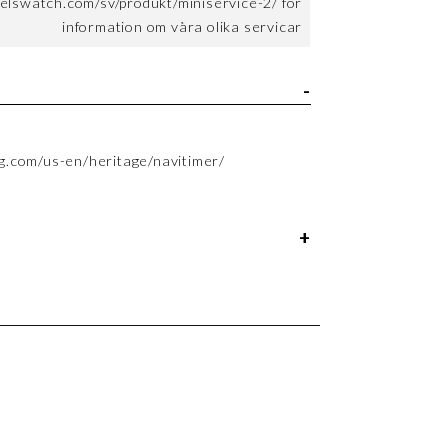
elswatch.com/sv/produkt/miniservice-2/ för
information om våra olika servicar
ng.com/us-en/heritage/navitimer/