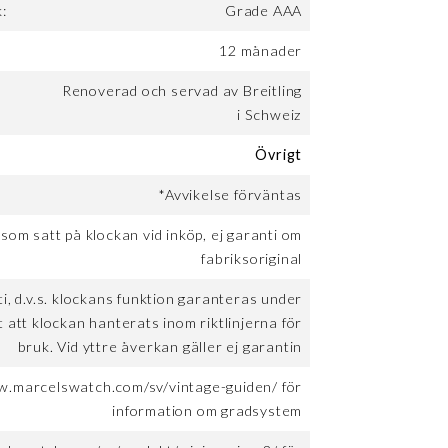
:
Grade AAA
12 månader
Renoverad och servad av Breitling
i Schweiz
Övrigt
*Avvikelse förväntas
 som satt på klockan vid inköp, ej garanti om
fabriksoriginal
, d.v.s. klockans funktion garanteras under
t att klockan hanterats inom riktlinjerna för
bruk. Vid yttre åverkan gäller ej garantin
w.marcelswatch.com/sv/vintage-guiden/ för
information om gradsystem