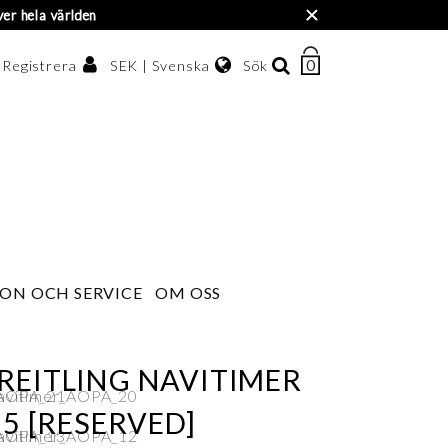
×
ver hela världen
0
ANTAL
SEK | Svenska
Sök
/ Registrera
ARTIKLAR
I
Svenska
VARUKORGEN
enska kronor
English
한국어
ON OCH SERVICE
OM OSS
REITLING NAVITIMER
55 [RESERVED]