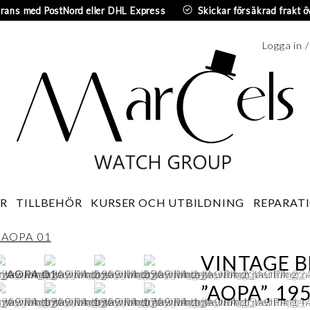
erans med PostNord eller DHL Express
Skickar försäkrad frakt ö
Logga in 
Sv
R
TILLBEHÖR
KURSER OCH UTBILDNING
REPARATI
VINTAGE B
”AOPA”, 19