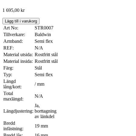
1 695,00
kr
Lägg till i varukorg
Art No:
STR0007
Tillverkare:
Baldwin
Armband:
Semi flex
REF:
N/A
Material utsida:
Rostfritt stål
Material insida:
Rostfritt stål
Färg:
Stål
Typ:
Semi flex
Längd
/ mm
lång/kort:
Total
N/A
maxlängd:
Ja,
Längdjustering:
borttagning
av länkdel
Bredd
19 mm
infästning:
Bredd lås:
16 mm