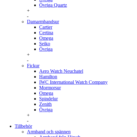
Övriga Quartz
+
-
Damarmbandsur
Cartier
Certina
Omega
Seiko
Övriga
+
-
Fickur
Aero Watch Neuchatel
Hamilton
IWC International Watch Company
Mormorsur
Omega
Spindelur
Zenith
Övriga
+
-
Tillbehör
Armband och spännen