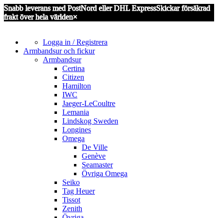
Snabb leverans med PostNord eller DHL Express
Skickar försäkrad
frakt över hela världen
×
Logga in / Registrera
Armbandsur och fickur
Armbandsur
Certina
Citizen
Hamilton
IWC
Jaeger-LeCoultre
Lemania
Lindskog Sweden
Longines
Omega
De Ville
Genève
Seamaster
Övriga Omega
Seiko
Tag Heuer
Tissot
Zenith
Övriga