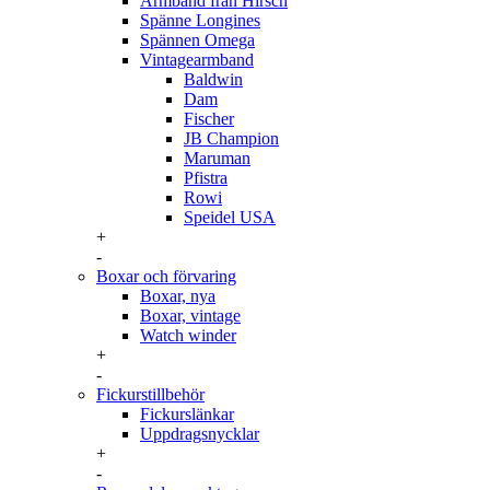
Armband från Hirsch
Spänne Longines
Spännen Omega
Vintagearmband
Baldwin
Dam
Fischer
JB Champion
Maruman
Pfistra
Rowi
Speidel USA
+
-
Boxar och förvaring
Boxar, nya
Boxar, vintage
Watch winder
+
-
Fickurstillbehör
Fickurslänkar
Uppdragsnycklar
+
-