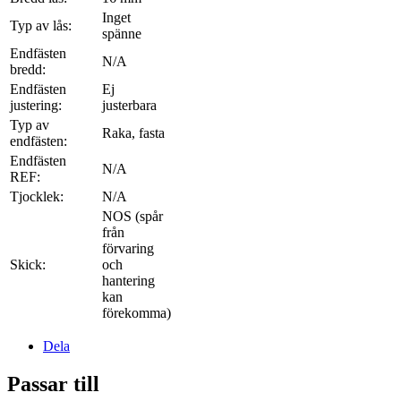
Inget
Typ av lås:
spänne
Endfästen
N/A
bredd:
Endfästen
Ej
justering:
justerbara
Typ av
Raka, fasta
endfästen:
Endfästen
N/A
REF:
Tjocklek:
N/A
NOS (spår
från
förvaring
Skick:
och
hantering
kan
förekomma)
Dela
Passar till