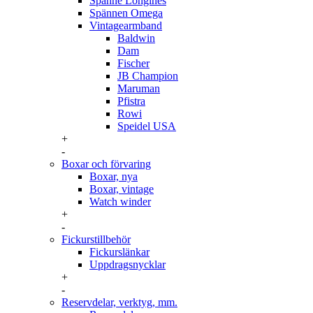
Spänne Longines
Spännen Omega
Vintagearmband
Baldwin
Dam
Fischer
JB Champion
Maruman
Pfistra
Rowi
Speidel USA
+
-
Boxar och förvaring
Boxar, nya
Boxar, vintage
Watch winder
+
-
Fickurstillbehör
Fickurslänkar
Uppdragsnycklar
+
-
Reservdelar, verktyg, mm.