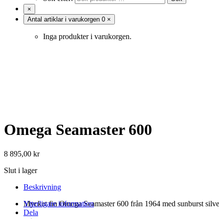
×
Antal artiklar i varukorgen
0
×
Inga produkter i varukorgen.
Omega Seamaster 600
8 895,00
kr
Slut i lager
Beskrivning
Mycket fin Omega Seamaster 600 från 1964 med sunburst silver
Ytterligare information
Dela