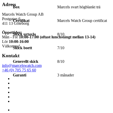
Adress
Box
Marcels svart högblankt trä
Marcels Watch Group AB
Postgatan 6
Certifikat
Marcels Watch Group certificat
411 13
Göteborg
Öppettider:
Skick urtavla
8/10
Mån - Fre
10:00-17:00 (oftast lunchstängt mellan 13-14)
Lör
10:00-16:00
Välkomna!
Skick boett
7/10
Kontakt
Generellt skick
8/10
info@marcelswatch.com
+46 (0) 705 75 65 60
Garanti
3 månader