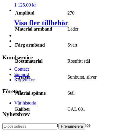
1 125,00
kr
Amplitud
270
Visa fler tillbehör
Material armband
Läder
Färg armband
Svart
Kundservice
Boettmaterial
Rostfritt stål
Contact
Support
Urtavla
Sunburst, silver
Köpvillkor
Företag
Matrial spänne
Stål
Vår historia
Kaliber
CAL 601
Nyhetsbrev
Service utförd av marcels
Mini service