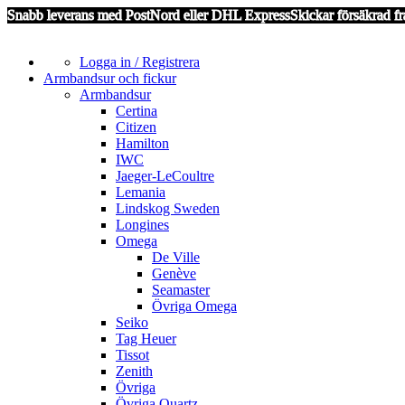
Snabb leverans med PostNord eller DHL Express
Skickar försäkrad fr
Logga in / Registrera
Armbandsur och fickur
Armbandsur
Certina
Citizen
Hamilton
IWC
Jaeger-LeCoultre
Lemania
Lindskog Sweden
Longines
Omega
De Ville
Genève
Seamaster
Övriga Omega
Seiko
Tag Heuer
Tissot
Zenith
Övriga
Övriga Quartz