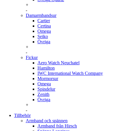
+
-
Damarmbandsur
Cartier
Certina
Omega
Seiko
Övriga
+
-
Fickur
Aero Watch Neuchatel
Hamilton
IWC International Watch Company
Mormorsur
Omega
Spindelur
Zenith
Övriga
+
-
Tillbehör
Armband och spännen
Armband från Hirsch