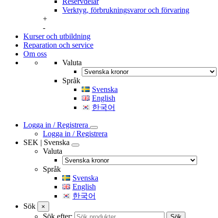
Reservdelar
Verktyg, förbrukningsvaror och förvaring
+
-
Kurser och utbildning
Reparation och service
Om oss
Valuta
Språk
Svenska
English
한국어
Logga in / Registrera
Logga in / Registrera
SEK | Svenska
Valuta
Språk
Svenska
English
한국어
Sök
×
Sök efter:
Sök