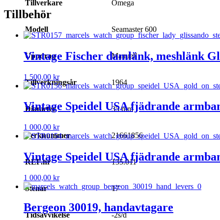
Tillverkare
Omega
Tillbehör
Modell
Seamaster 600
Vintage Fischer damlänk, meshlänk Gl
Uppdrag
Manuell
1 500,00
kr
Tillverkningsår
1964
Vintage Speidel USA fjädrande armban
Diameter
35 mm
1 000,00
kr
Verknummer
21661856
Vintage Speidel USA fjädrande armban
REF.nr
135.011
1 000,00
kr
Stenar
17
Bergeon 30019, handavtagare
Tidsavvikelse
-2s/d