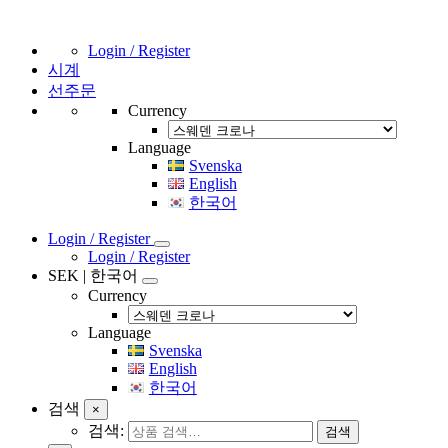
Login / Register
시계
선주문
Currency
Language
Svenska
English
한국어
Login / Register
Login / Register
SEK | 한국어
Currency
Language
Svenska
English
한국어
검색
×
검색:
검색